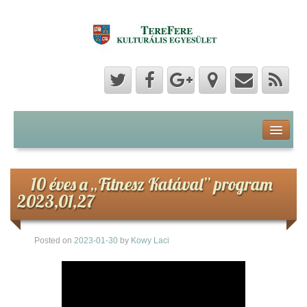
Program
Hozzászólások
10 éves a „Fitnesz Katával” program
2023,01,27
Hírek
Posted on
2023-01-30
by
Kowy Laci
Képek
Videók