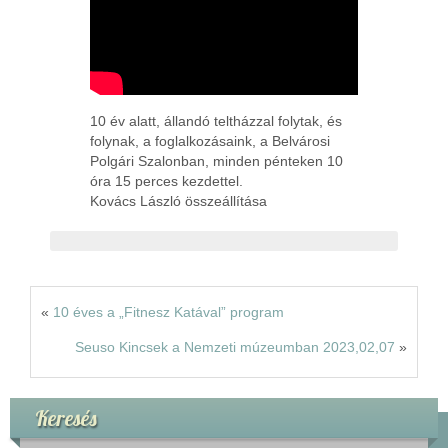
Rólunk
Kapcsolat
10 év alatt, állandó teltházzal folytak, és
folynak, a foglalkozásaink, a Belvárosi
Polgári Szalonban, minden pénteken 10
óra 15 perces kezdettel.
Kovács László összeállítása
«
10 éves a „Fitnesz Katával” program
Seuso Kincsek a Nemzeti múzeumban 2023,02,07
»
Keresés