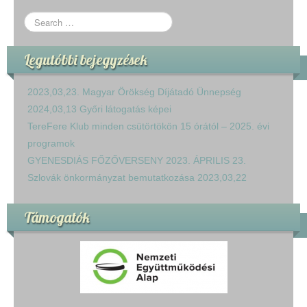
Legutóbbi bejegyzések
2023,03,23. Magyar Örökség Díjátadó Ünnepség
2024,03,13 Győri látogatás képei
TereFere Klub minden csütörtökön 15 órától – 2025. évi
programok
GYENESDIÁS FŐZŐVERSENY 2023. ÁPRILIS 23.
Szlovák önkormányzat bemutatkozása 2023,03,22
Támogatók