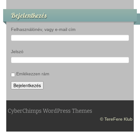
Bejelentkezés
Felhasználónév, vagy e-mail cím
Jelszó
Emlékezzen rám
Bejelentkezés
CyberChimps WordPress Themes
© TereFere Klub