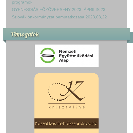
programok
GYENESDIÁS FŐZŐVERSENY 2023. ÁPRILIS 23.
Szlovák önkormányzat bemutatkozása 2023,03,22
Támogatók