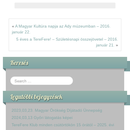
Rólunk
Kapcsolat
«
A Magyar Kultúra napja az Ady múzeumban – 2016.
január 22.
5 éves a TereFere! – Születésnapi összejövetel – 2016.
január 21.
»
Keresés
Legutóbbi bejegyzések
2023,03,23. Magyar Örökség Díjátadó Ünnepség
2024,03,13 Győri látogatás képei
TereFere Klub minden csütörtökön 15 órától – 2025. évi