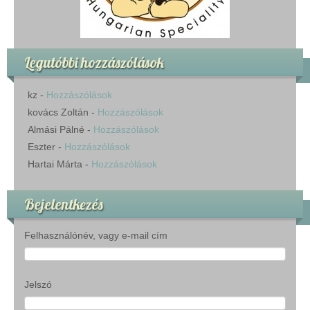
Legutóbbi hozzászólások
kz
-
Hozzászólások
kovács Zoltán
-
Hozzászólások
Almási Pálné
-
Hozzászólások
Eszter
-
Hozzászólások
Hartai Márta
-
Hozzászólások
Bejelentkezés
Felhasználónév, vagy e-mail cím
Jelszó