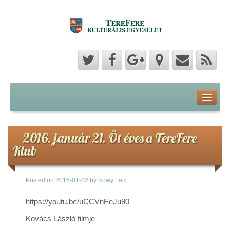
Program
Hozzászólások
2016. január 21. Öt éves a TereFere
Klub
Hírek
Posted on
2016-01-22
by
Kowy Laci
Képek
https://youtu.be/uCCVnEeJu90
Videók
Kovács László filmje