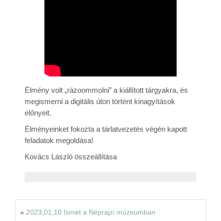
Rólunk
Kapcsolat
Élmény volt „rázoommolni” a kiállított tárgyakra, és
megismerni a digitális úton történt kinagyítások
előnyeit.
Élményeinket fokozta a tárlatvezetés végén kapott
feladatok megoldása!
Kovács László összeállítása
«
2023,01,10 Ismét a Néprajzi múzeumban