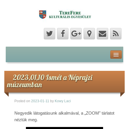
Program
Hozzászólások
2023,01,10 Ismét a Néprajzi
múzeumban
Hírek
Posted on
2023-01-11
by
Kowy Laci
Képek
Negyedik látogatásunk alkalmával, a „ZOOM” tárlatot
Videók
néztük meg.