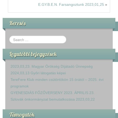
E.GY.B.E.N. Farsangoztunk 2023,01,25
»
Keresés
Legutóbbi bejegyzések
2023,03,23. Magyar Örökség Díjátadó Ünnepség
2024,03,13 Győri látogatás képei
TereFere Klub minden csütörtökön 15 órától – 2025. évi
programok
GYENESDIÁS FŐZŐVERSENY 2023. ÁPRILIS 23.
Szlovák önkormányzat bemutatkozása 2023,03,22
Támogatók