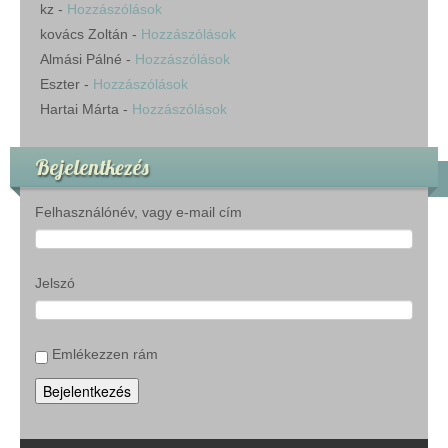
kz
-
Hozzászólások
kovács Zoltán
-
Hozzászólások
Almási Pálné
-
Hozzászólások
Eszter
-
Hozzászólások
Hartai Márta
-
Hozzászólások
Bejelentkezés
Felhasználónév, vagy e-mail cím
Jelszó
Emlékezzen rám
Bejelentkezés