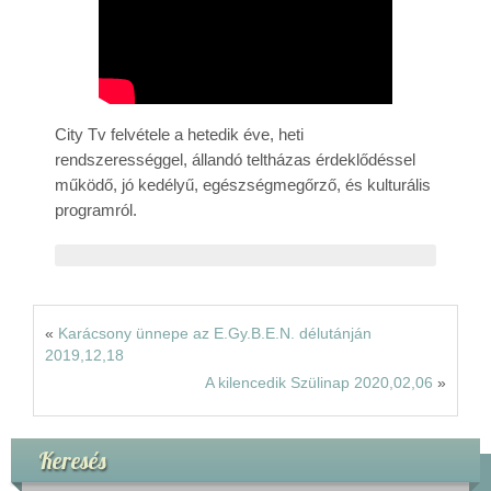
Rólunk
Kapcsolat
City Tv felvétele a hetedik éve, heti
rendszerességgel, állandó teltházas érdeklődéssel
működő, jó kedélyű, egészségmegőrző, és kulturális
programról.
«
Karácsony ünnepe az E.Gy.B.E.N. délutánján
2019,12,18
A kilencedik Szülinap 2020,02,06
»
Keresés