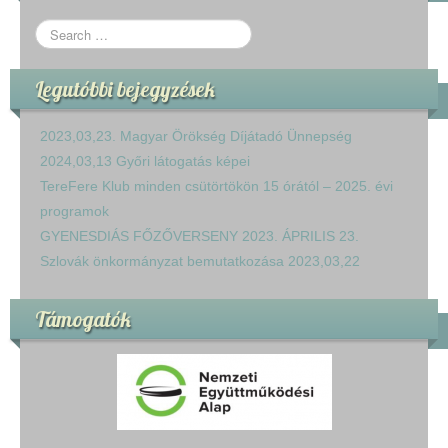
Legutóbbi bejegyzések
2023,03,23. Magyar Örökség Díjátadó Ünnepség
2024,03,13 Győri látogatás képei
TereFere Klub minden csütörtökön 15 órától – 2025. évi
programok
GYENESDIÁS FŐZŐVERSENY 2023. ÁPRILIS 23.
Szlovák önkormányzat bemutatkozása 2023,03,22
Támogatók