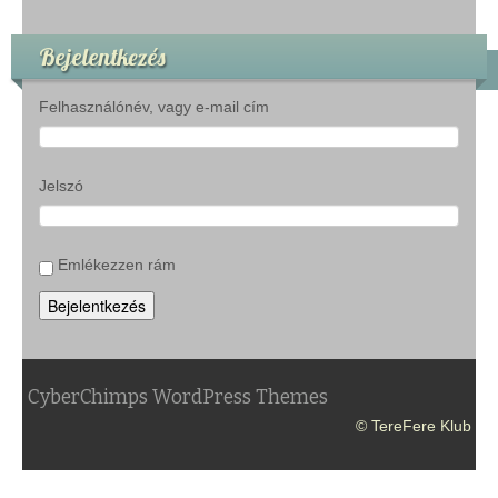
Bejelentkezés
Felhasználónév, vagy e-mail cím
Jelszó
Emlékezzen rám
Bejelentkezés
CyberChimps WordPress Themes
© TereFere Klub