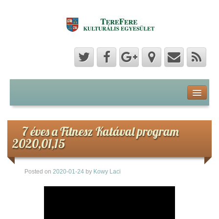
Program
Hozzászólások
7 éves a Fitnesz Katával program
2020,01,15
Hírek
Posted on
2020-01-24
by
Kowy Laci
Képek
Videók