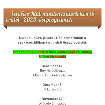
TereFere Klub minden csütörtökön 15
órától – 2023. évi programok
Klubunk 2024. január 11-én csütörtökön a
szokásos időben tartja első összejövetelét.
Mindenkinek Áldott, Békés Karácsonyt és Boldog
Újévet kívánunk!
December 14.
Egy kis politika…
Előadó: Dr. Gortvay István
December 7.
Mikulásváró
November 30.
Díjátadó ünnepség