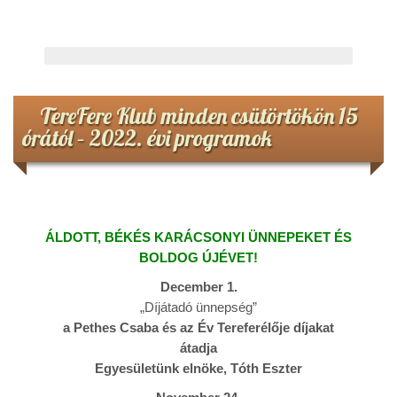
TereFere Klub minden csütörtökön 15
órától – 2022. évi programok
ÁLDOTT, BÉKÉS KARÁCSONYI ÜNNEPEKET ÉS
BOLDOG ÚJÉVET!
December 1.
„Díjátadó ünnepség”
a Pethes Csaba és az Év Tereferélője díjakat
átadja
Egyesületünk elnöke, Tóth Eszter