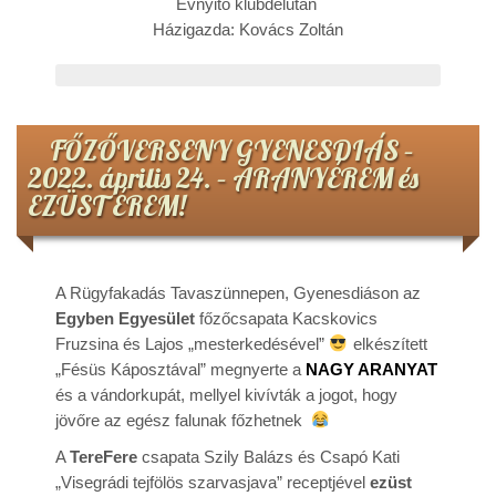
Évnyitó klubdélután
Házigazda: Kovács Zoltán
FŐZŐVERSENY GYENESDIÁS –
2022. április 24. – ARANYÉREM és
EZÜST ÉREM!
A Rügyfakadás Tavaszünnepen, Gyenesdiáson az
Egyben Egyesület
főzőcsapata Kacskovics
Fruzsina és Lajos „mesterkedésével”
elkészített
„Fésüs Káposztával” megnyerte a
NAGY ARANYAT
és a vándorkupát, mellyel kivívták a jogot, hogy
jövőre az egész falunak főzhetnek
A
TereFere
csapata Szily Balázs és Csapó Kati
„Visegrádi tejfölös szarvasjava” receptjével
ezüst