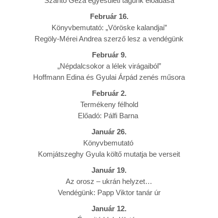
Szántó Géza egyesületi tagunk előadása
Február 16.
Könyvbemutató: „Vöröske kalandjai”
Regöly-Mérei Andrea szerző lesz a vendégünk
Február 9.
„Népdalcsokor a lélek virágaiból”
Hoffmann Edina és Gyulai Árpád zenés műsora
Február 2.
Termékeny félhold
Előadó: Pálfi Barna
Január 26.
Könyvbemutató
Komjátszeghy Gyula költő mutatja be verseit
Január 19.
Az orosz – ukrán helyzet…
Vendégünk: Papp Viktor tanár úr
Január 12.