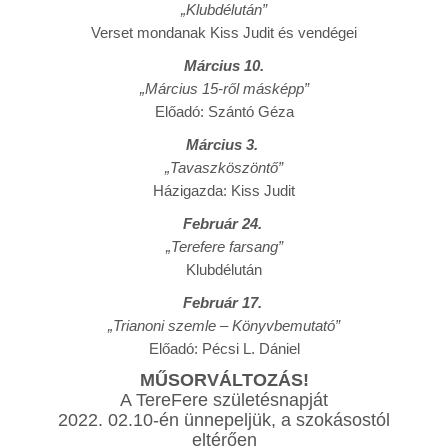
„Klubdélután”
Verset mondanak Kiss Judit és vendégei
Március 10.
„Március 15-ről másképp”
Előadó: Szántó Géza
Március 3.
„Tavaszköszöntő”
Házigazda: Kiss Judit
Február 24.
„Terefere farsang”
Klubdélután
Február 17.
„Trianoni szemle – Könyvbemutató”
Előadó: Pécsi L. Dániel
MŰSORVÁLTOZÁS!
A TereFere születésnapját
2022. 02.10-én ünnepeljük, a szokásostól
eltérően