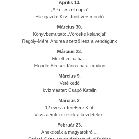
Április 13.
„A költészet napja”
Házigazda: Kiss Judit versmondó
Március 30.
Könyvbemutató: „Vöröske kalandjai”
Regöly-Mérei Andrea szerző lesz a vendégünk
Március 23.
Mi lett volna ha…
Előadó: Becsei János paralimpikon
Március 9.
Vetélkedő
kvízmester: Csapó Katalin
Március 2.
12 éves a TereFere Klub
Visszaemlékezések a kezdetekre
Február 23.
Anekdoták a magyarokról…