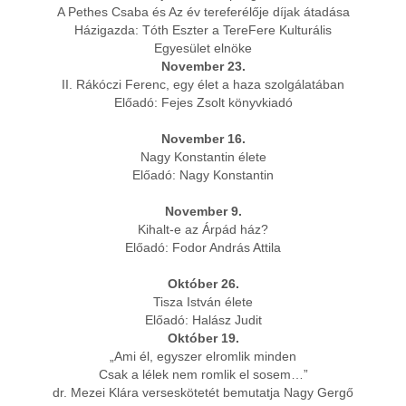
A Pethes Csaba és Az év tereferélője díjak átadása
Házigazda: Tóth Eszter a TereFere Kulturális
Egyesület elnöke
November 23.
II. Rákóczi Ferenc, egy élet a haza szolgálatában
Előadó: Fejes Zsolt könyvkiadó
November 16.
Nagy Konstantin élete
Előadó: Nagy Konstantin
November 9.
Kihalt-e az Árpád ház?
Előadó: Fodor András Attila
Október 26.
Tisza István élete
Előadó: Halász Judit
Október 19.
„Ami él, egyszer elromlik minden
Csak a lélek nem romlik el sosem…”
dr. Mezei Klára verseskötetét bemutatja Nagy Gergő