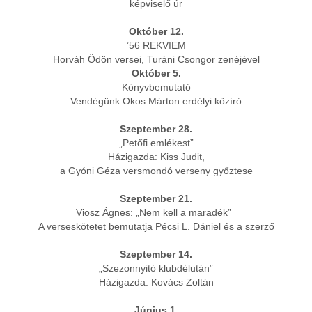
képviselő úr
Október 12.
’56 REKVIEM
Horváh Ödön versei, Turáni Csongor zenéjével
Október 5.
Könyvbemutató
Vendégünk Okos Márton erdélyi közíró
Szeptember 28.
„Petőfi emlékest”
Házigazda: Kiss Judit,
a Gyóni Géza versmondó verseny győztese
Szeptember 21.
Viosz Ágnes: „Nem kell a maradék”
A verseskötetet bemutatja Pécsi L. Dániel és a szerző
Szeptember 14.
„Szezonnyitó klubdélután”
Házigazda: Kovács Zoltán
Június 1.