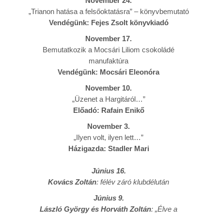
November 24.
„Trianon hatása a felsőoktatásra” – könyvbemutató
Vendégünk: Fejes Zsolt könyvkiadó
November 17.
Bemutatkozik a Mocsári Liliom csokoládé
manufaktúra
Vendégünk: Mocsári Eleonóra
November 10.
„Üzenet a Hargitáról…”
Előadó: Rafain Enikő
November 3.
„Ilyen volt, ilyen lett…”
Házigazda: Stadler Mari
Június 16.
Kovács Zoltán
: félév záró klubdélután
Június 9.
László György és Horváth Zoltán
: „Élve a