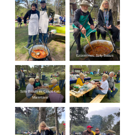
Ezüstérmes: Szily Balázs
Szily Balázs és Csapó Kati,
Mariettával