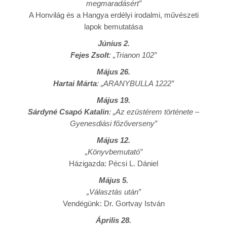
megmaradásért”
A Honvilág és a Hangya erdélyi irodalmi, művészeti
lapok bemutatása
Június 2.
Fejes Zsolt
: „Trianon 102”
Május 26.
Hartai Márta
: „ARANYBULLA 1222”
Május 19.
Sárdyné Csapó Katalin
: „Az ezüstérem története –
Gyenesdiási főzőverseny”
Május 12.
„Könyvbemutató”
Házigazda: Pécsi L. Dániel
Május 5.
„Választás után”
Vendégünk: Dr. Gortvay István
Április 28.