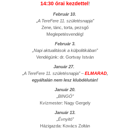
14:30 órai kezdettel
!
Február 10.
„A TereFere 11. születésnapja”
Zene, tánc, torta, pezsgő
Meglepetésvendég!
Február 3.
„Napi aktualitások a külpolitikában”
Vendégünk: dr. Gortvay István
Január 27.
„A TereFere 11. születésnapja” –
ELMARAD
,
egyáltalán nem lesz klubdélután!
Január 20.
„BINGÓ”
Kvízmester: Nagy Gergely
Január 13.
„Évnyitó”
Házigazda: Kovács Zoltán