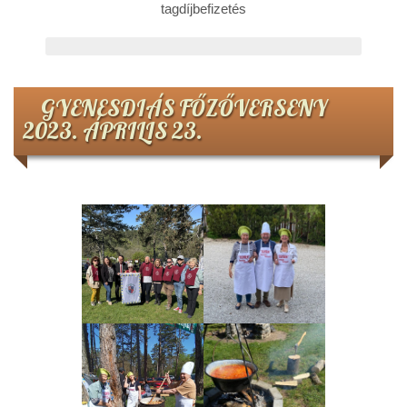
tagdíjbefizetés
GYENESDIÁS FŐZŐVERSENY
2023. ÁPRILIS 23.