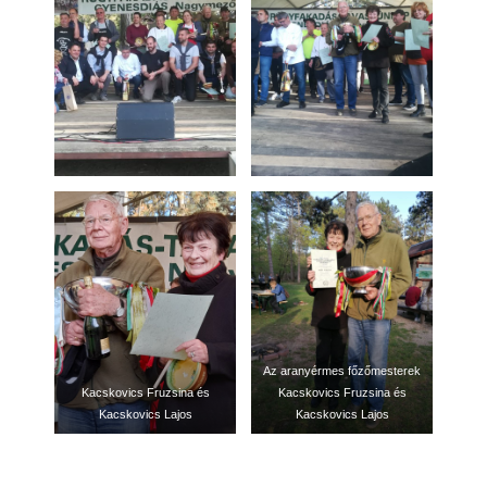
Az aranyérmes főzőmesterek
Kacskovics Fruzsina és
Kacskovics Fruzsina és
Kacskovics Lajos
Kacskovics Lajos