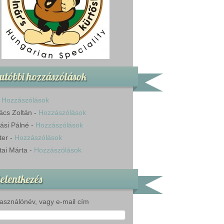
utóbbi hozzászólások
-
Hozzászólások
ács Zoltán
-
Hozzászólások
ási Pálné
-
Hozzászólások
ter
-
Hozzászólások
tai Márta
-
Hozzászólások
elentkezés
asználónév, vagy e-mail cím