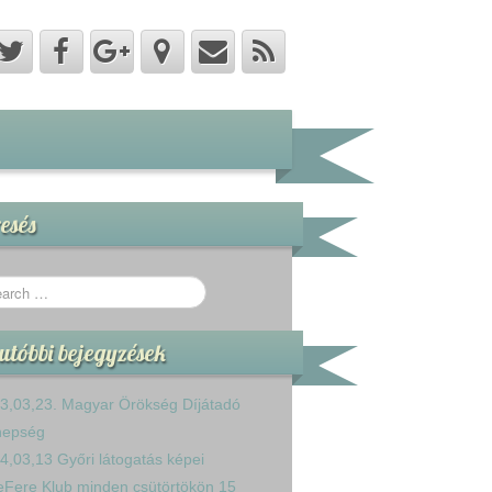
esés
utóbbi bejegyzések
3,03,23. Magyar Örökség Díjátadó
nepség
4,03,13 Győri látogatás képei
eFere Klub minden csütörtökön 15