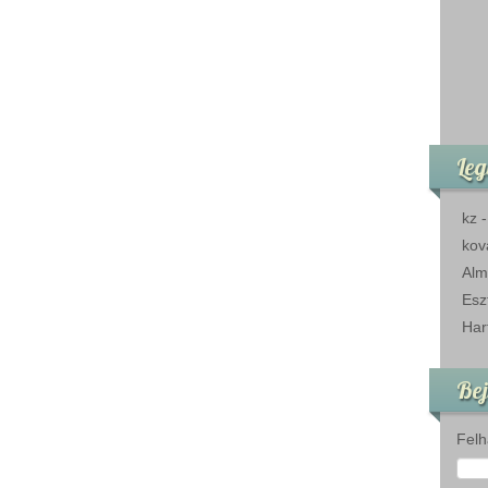
Leg
kz
kov
Alm
Esz
Har
Bej
Felh