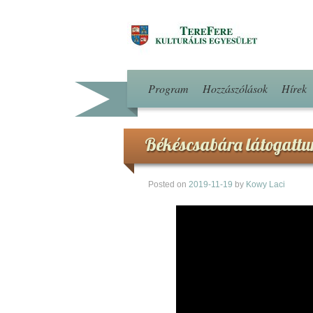
Program
Hozzászólások
Hírek
Békéscsabára látogattun
Posted on
2019-11-19
by
Kowy Laci