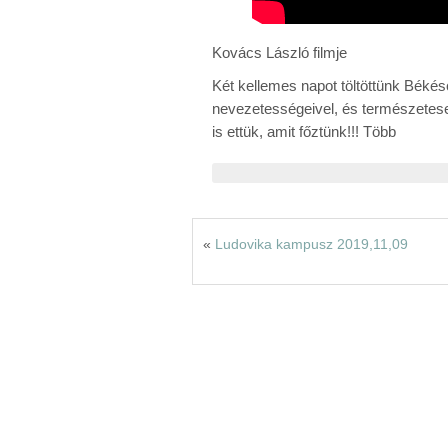
Kovács László filmje
Két kellemes napot töltöttünk Béké
nevezetességeivel, és természetese
is ettük, amit főztünk!!! Több
«
Ludovika kampusz 2019,11,09