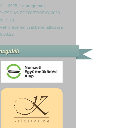
tól – 2025. évi programok
ENESDIÁS FŐZŐVERSENY 2023.
ILIS 23.
ovák önkormányzat bemutatkozása
3,03,22
mogatók