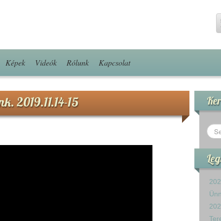
Képek
Videók
Rólunk
Kapcsolat
k. 2019.11.14-15
Ker
Leg
202
Ün
202
Ter