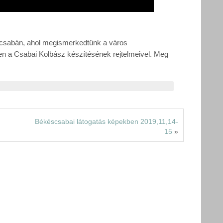
scsabán, ahol megismerkedtünk a város
n a Csabai Kolbász készítésének rejtelmeivel. Meg
Békéscsabai látogatás képekben 2019,11,14-
15
»