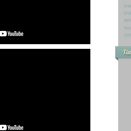
órá
GY
ÁPR
Szl
202
Tá