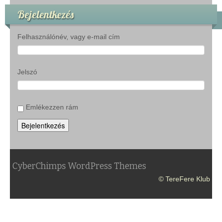
Bejelentkezés
Felhasználónév, vagy e-mail cím
Jelszó
Emlékezzen rám
Bejelentkezés
CyberChimps WordPress Themes
© TereFere Klub