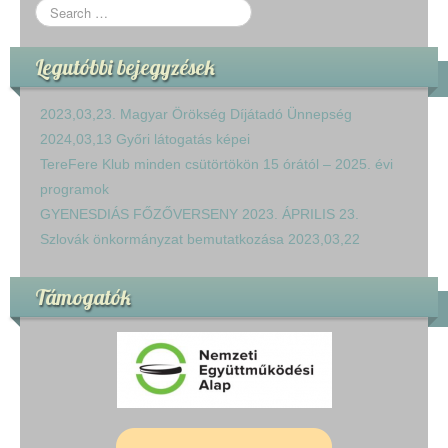
Legutóbbi bejegyzések
2023,03,23. Magyar Örökség Díjátadó Ünnepség
2024,03,13 Győri látogatás képei
TereFere Klub minden csütörtökön 15 órától – 2025. évi
programok
GYENESDIÁS FŐZŐVERSENY 2023. ÁPRILIS 23.
Szlovák önkormányzat bemutatkozása 2023,03,22
Támogatók