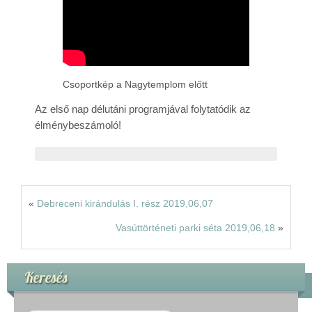
Rólunk
Kapcsolat
Csoportkép a Nagytemplom előtt
Az első nap délutáni programjával folytatódik az
élménybeszámoló!
«
Debreceni kirándulás I. rész 2019,06,07
Vasúttörténeti parki séta 2019,06,18
»
Keresés