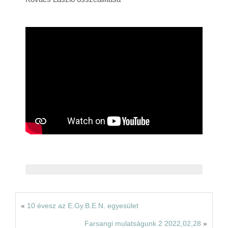
Rólunk
Kapcsolat
«
10 évesz az E.Gy.B.E.N. egyesület
Farsangi mulatságunk 2 2022,02,28
»