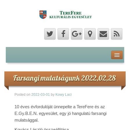
Program
Hozzászólások
Farsangi mulatságunk 2022,02,28
Hírek
Posted on
2022-03-01
by
Kowy Laci
Képek
10 éves évfordulóját ünnepelte a TereFere és az
E.Gy.B.E.N. egyesület, egy jó hangulatú farsangi
Videók
mulatsággal.
Kovács László összeállítása