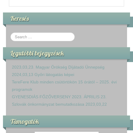
Keresés
Legutóbbi bejegyzések
2023,03,23. Magyar Örökség Díjátadó Ünnepség
2024,03,13 Győri látogatás képei
TereFere Klub minden csütörtökön 15 órától – 2025. évi
programok
GYENESDIÁS FŐZŐVERSENY 2023. ÁPRILIS 23.
Szlovák önkormányzat bemutatkozása 2023,03,22
Támogatók