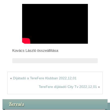
Rólunk
Kapcsolat
Kovács László összeállítása
«
Díjátadó a TereFere Klubban 2022,12,01
TereFere díjátadó City Tv 2022,12,01
»
Keresés