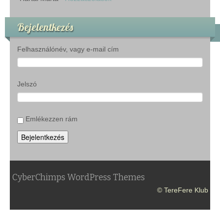
Bejelentkezés
Felhasználónév, vagy e-mail cím
Jelszó
Emlékezzen rám
Bejelentkezés
CyberChimps WordPress Themes
© TereFere Klub