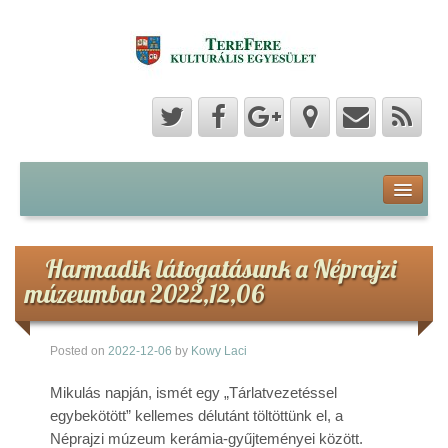
Program
Hozzászólások
Harmadik látogatásunk a Néprajzi
múzeumban 2022,12,06
Hírek
Posted on
2022-12-06
by
Kowy Laci
Képek
Mikulás napján, ismét egy „Tárlatvezetéssel
Videók
egybekötött” kellemes délutánt töltöttünk el, a
Néprajzi múzeum kerámia-gyűjteményei között.