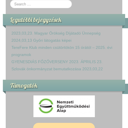
Legutóbbi bejegyzések
2023,03,23. Magyar Örökség Díjátadó Ünnepség
2024,03,13 Győri látogatás képei
TereFere Klub minden csütörtökön 15 órától – 2025. évi
programok
GYENESDIÁS FŐZŐVERSENY 2023. ÁPRILIS 23.
Szlovák önkormányzat bemutatkozása 2023,03,22
Támogatók