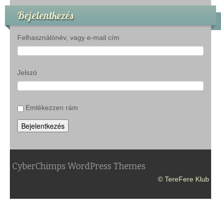
Bejelentkezés
Felhasználónév, vagy e-mail cím
Jelszó
Emlékezzen rám
Bejelentkezés
CyberChimps WordPress Themes
© TereFere Klub