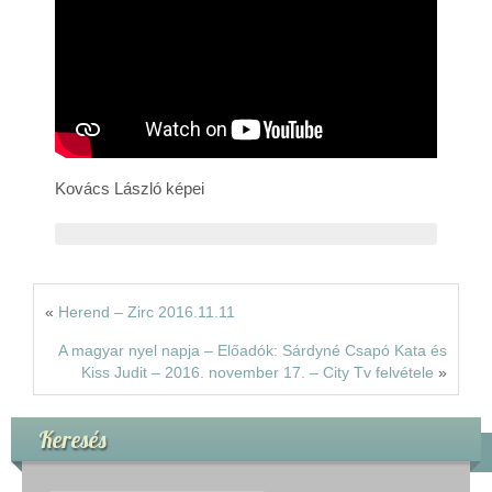
Rólunk
Kapcsolat
Kovács László képei
«
Herend – Zirc 2016.11.11
A magyar nyel napja – Előadók: Sárdyné Csapó Kata és
Kiss Judit – 2016. november 17. – City Tv felvétele
»
Keresés