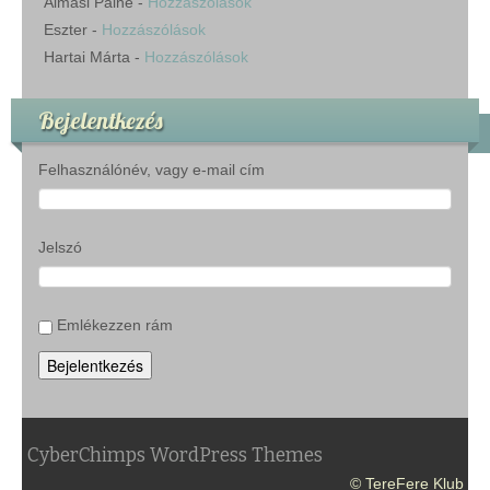
Almási Pálné
-
Hozzászólások
Eszter
-
Hozzászólások
Hartai Márta
-
Hozzászólások
Bejelentkezés
Felhasználónév, vagy e-mail cím
Jelszó
Emlékezzen rám
Bejelentkezés
CyberChimps WordPress Themes
© TereFere Klub