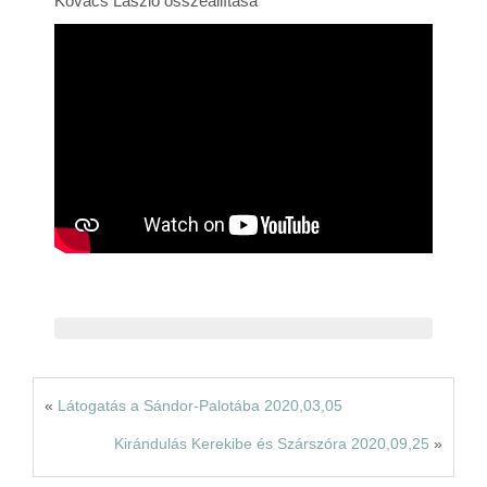
Kovács László összeállítása
Rólunk
Kapcsolat
«
Látogatás a Sándor-Palotába 2020,03,05
Kirándulás Kerekibe és Szárszóra 2020,09,25
»