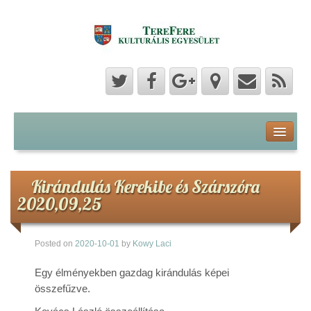
Program
Hozzászólások
Kirándulás Kerekibe és Szárszóra
2020,09,25
Hírek
Posted on
2020-10-01
by
Kowy Laci
Képek
Egy élményekben gazdag kirándulás képei
Videók
összefűzve.