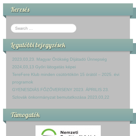
Keresés
Legutóbbi bejegyzések
2023,03,23. Magyar Örökség Díjátadó Ünnepség
2024,03,13 Győri látogatás képei
TereFere Klub minden csütörtökön 15 órától – 2025. évi
programok
GYENESDIÁS FŐZŐVERSENY 2023. ÁPRILIS 23.
Szlovák önkormányzat bemutatkozása 2023,03,22
Támogatók