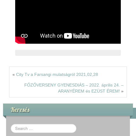
Rólunk
Kapcsolat
«
City Tv a Farsangi mulatságról 2021,02,28
FŐZŐVERSENY GYENESDIÁS – 2022. április 24. –
ARANYÉREM és EZÜST ÉREM!
»
Keresés