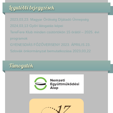
Legutóbbi bejegyzések
2023,03,23. Magyar Örökség Díjátadó Ünnepség
2024,03,13 Győri látogatás képei
TereFere Klub minden csütörtökön 15 órától – 2025. évi
programok
GYENESDIÁS FŐZŐVERSENY 2023. ÁPRILIS 23.
Szlovák önkormányzat bemutatkozása 2023,03,22
Támogatók