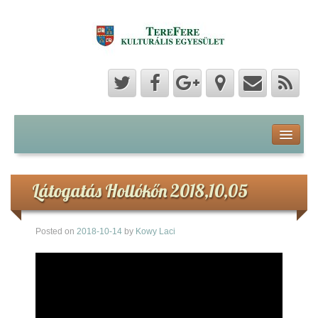
Program
Hozzászólások
Látogatás Hollókőn 2018,10,05
Hírek
Posted on
2018-10-14
by
Kowy Laci
Képek
Videók