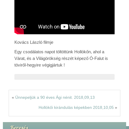
Rólunk
Kapcsolat
Kovács László filmje
Egy csodálatos napot töltöttünk Hollókőn, ahol a
Várat, és a Világörökség részét képező Ó-Falut is
töviről-hegyire végigjártuk !
«
Ünnepeljük a 90 éves Ági nénit. 2018,09,13
Hollókői kirándulás képekben 2018,10,05
»
Keresés