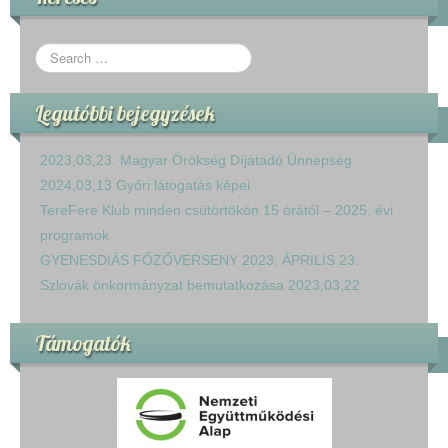
Legutóbbi bejegyzések
2023,03,23. Magyar Örökség Díjátadó Ünnepség
2024,03,13 Győri látogatás képei
TereFere Klub minden csütörtökön 15 órától – 2025. évi
programok
GYENESDIÁS FŐZŐVERSENY 2023. ÁPRILIS 23.
Szlovák önkormányzat bemutatkozása 2023,03,22
Támogatók