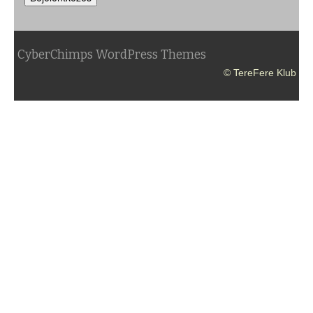
CyberChimps WordPress Themes
© TereFere Klub