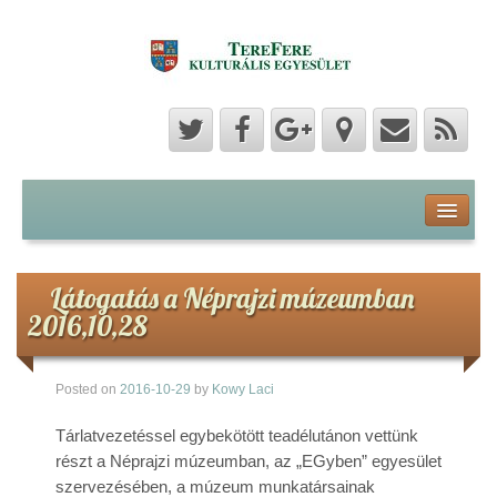
Program
Hozzászólások
Látogatás a Néprajzi múzeumban
2016,10,28
Hírek
Posted on
2016-10-29
by
Kowy Laci
Képek
Tárlatvezetéssel egybekötött teadélutánon vettünk
Videók
részt a Néprajzi múzeumban, az „EGyben” egyesület
szervezésében, a múzeum munkatársainak