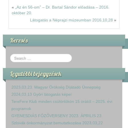
«
„Az én 56-om” – Dr. Bartal Sándor előadása – 2016.
október 20.
Látogatás a Néprajzi múzeumban 2016,10,28
»
Keresés
Legutóbbi bejegyzések
2023,03,23. Magyar Örökség Díjátadó Ünnepség
2024,03,13 Győri látogatás képei
TereFere Klub minden csütörtökön 15 órától – 2025. évi
programok
GYENESDIÁS FŐZŐVERSENY 2023. ÁPRILIS 23.
Szlovák önkormányzat bemutatkozása 2023,03,22