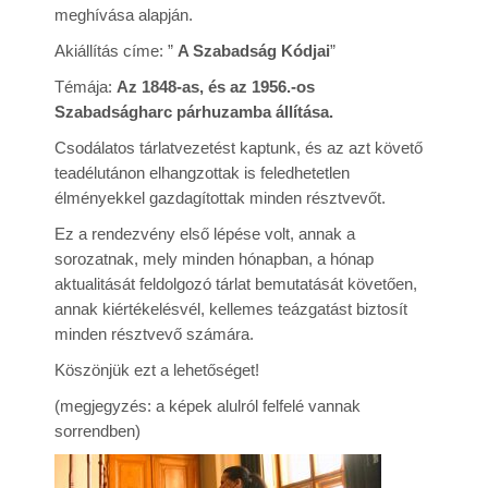
meghívása alapján.
Rólunk
Akiállítás címe: ”
A Szabadság Kódjai
”
Kapcsolat
Témája:
Az 1848-as, és az 1956.-os
Szabadságharc párhuzamba állítása.
Csodálatos tárlatvezetést kaptunk, és az azt követő
teadélutánon elhangzottak is feledhetetlen
élményekkel gazdagítottak minden résztvevőt.
Ez a rendezvény első lépése volt, annak a
sorozatnak, mely minden hónapban, a hónap
aktualitását feldolgozó tárlat bemutatását követően,
annak kiértékelésvél, kellemes teázgatást biztosít
minden résztvevő számára.
Köszönjük ezt a lehetőséget!
(megjegyzés: a képek alulról felfelé vannak
sorrendben)