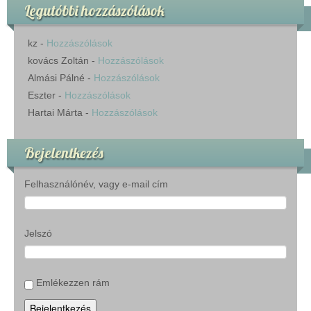
Legutóbbi hozzászólások
kz
-
Hozzászólások
kovács Zoltán
-
Hozzászólások
Almási Pálné
-
Hozzászólások
Eszter
-
Hozzászólások
Hartai Márta
-
Hozzászólások
Bejelentkezés
Felhasználónév, vagy e-mail cím
Jelszó
Emlékezzen rám
Bejelentkezés