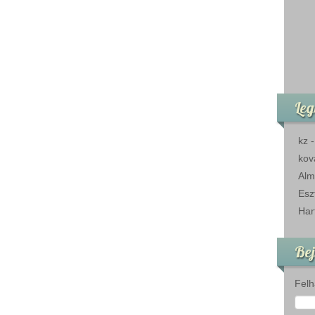
Leg
kz
kov
Alm
Esz
Har
Bej
Felh