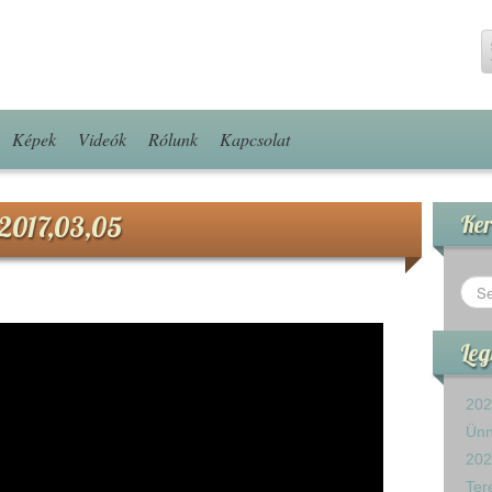
Képek
Videók
Rólunk
Kapcsolat
 2017,03,05
Ker
Leg
202
Ün
202
Ter