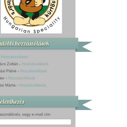
utóbbi hozzászólások
-
Hozzászólások
ács Zoltán
-
Hozzászólások
ási Pálné
-
Hozzászólások
ter
-
Hozzászólások
tai Márta
-
Hozzászólások
elentkezés
asználónév, vagy e-mail cím