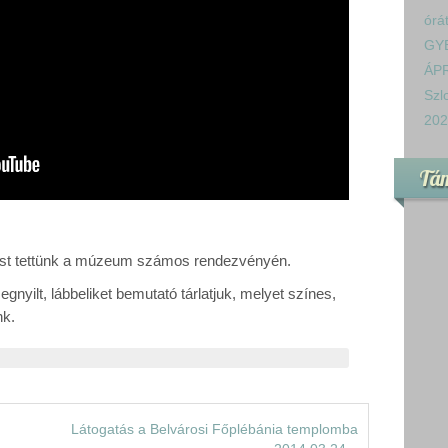
órá
GY
ÁPR
Szl
202
Tá
ást tettünk a múzeum számos rendezvényén.
nyilt, lábbeliket bemutató tárlatjuk, melyet színes,
nk.
Látogatás a Belvárosi Főplébánia templomba