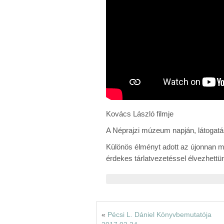
Kovács László filmje
A Néprajzi múzeum napján, látogat
Különös élményt adott az újonnan meg
érdekes tárlatvezetéssel élvezhettü
«
Pécsi L. Dániel Könyvbemutatója