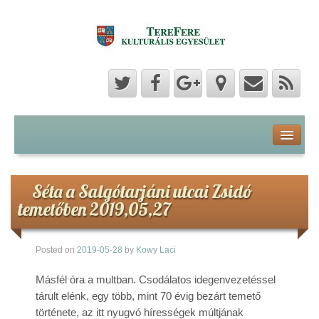
Program
Hozzászólások
Séta a Salgótarjáni utcai Zsidó
temetőben 2019,05,27
Hírek
Posted on
2019-05-28
by
Kowy Laci
Képek
Másfél óra a multban. Csodálatos idegenvezetéssel
Videók
tárult elénk, egy több, mint 70 évig bezárt temető
története, az itt nyugvó hírességek múltjának