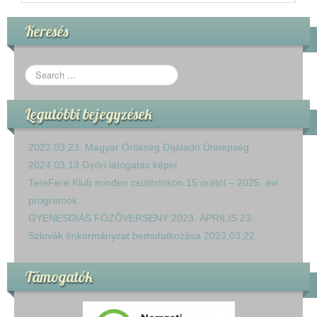
Keresés
Legutóbbi bejegyzések
2023,03,23. Magyar Örökség Díjátadó Ünnepség
2024,03,13 Győri látogatás képei
TereFere Klub minden csütörtökön 15 órától – 2025. évi
programok
GYENESDIÁS FŐZŐVERSENY 2023. ÁPRILIS 23.
Szlovák önkormányzat bemutatkozása 2023,03,22
Támogatók