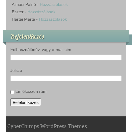
Almási Pálné
-
Hozzászólások
Eszter
-
Hozzászólások
Hartai Márta
-
Hozzászólások
Bejelentkezés
Felhasználónév, vagy e-mail cím
Jelszó
Emlékezzen rám
Bejelentkezés
CyberChimps WordPress Themes