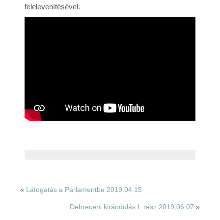
felelevenítésével.
Rólunk
Kapcsolat
«
Látogatás a Parlamentbe 2019.04.15
Debreceni kirándulás I. rész 2019,06,07
»