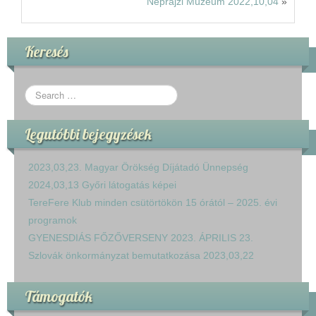
Néprajzi Múzeum 2022,10,04
»
Keresés
Legutóbbi bejegyzések
2023,03,23. Magyar Örökség Díjátadó Ünnepség
2024,03,13 Győri látogatás képei
TereFere Klub minden csütörtökön 15 órától – 2025. évi
programok
GYENESDIÁS FŐZŐVERSENY 2023. ÁPRILIS 23.
Szlovák önkormányzat bemutatkozása 2023,03,22
Támogatók