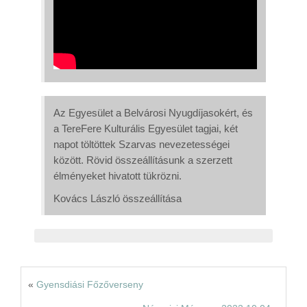
Rólunk
Kapcsolat
Az Egyesület a Belvárosi Nyugdíjasokért, és
a TereFere Kulturális Egyesület tagjai, két
napot töltöttek Szarvas nevezetességei
között. Rövid összeállításunk a szerzett
élményeket hivatott tükrözni.
Kovács László összeállítása
«
Gyensdiási Főzőverseny