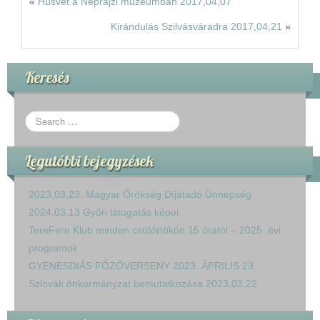
«
Húsvét a Néprajzi múzeumban 2017,04,07
Kirándulás Szilvásváradra 2017,04,21
»
Keresés
Legutóbbi bejegyzések
2023,03,23. Magyar Örökség Díjátadó Ünnepség
2024,03,13 Győri látogatás képei
TereFere Klub minden csütörtökön 15 órától – 2025. évi
programok
GYENESDIÁS FŐZŐVERSENY 2023. ÁPRILIS 23.
Szlovák önkormányzat bemutatkozása 2023,03,22