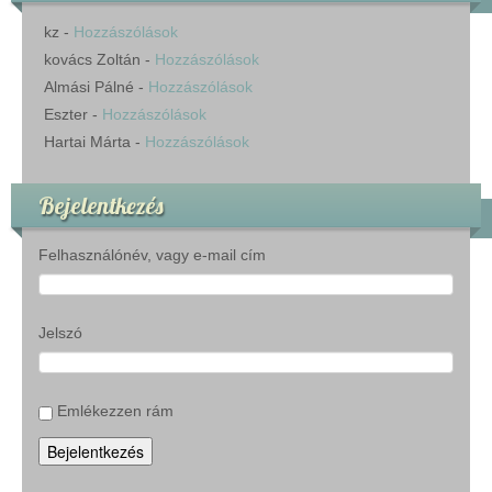
kz
-
Hozzászólások
kovács Zoltán
-
Hozzászólások
Almási Pálné
-
Hozzászólások
Eszter
-
Hozzászólások
Hartai Márta
-
Hozzászólások
Bejelentkezés
Felhasználónév, vagy e-mail cím
Jelszó
Emlékezzen rám
Bejelentkezés