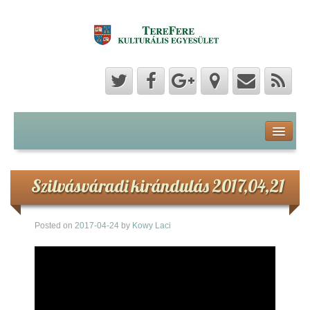
Program
Hozzászólások
Szilvásváradi kirándulás 2017,04,21
Hírek
Posted on
2017-04-24
by
Kowy Laci
Képek
Videók