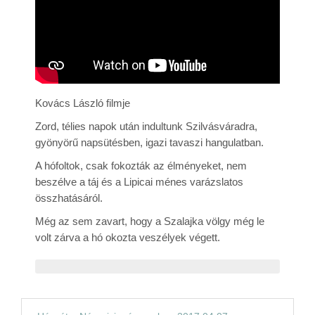
Rólunk
Kapcsolat
Kovács László filmje
Zord, télies napok után indultunk Szilvásváradra,
gyönyörű napsütésben, igazi tavaszi hangulatban.
A hófoltok, csak fokozták az élményeket, nem
beszélve a táj és a Lipicai ménes varázslatos
összhatásáról.
Még az sem zavart, hogy a Szalajka völgy még le
volt zárva a hó okozta veszélyek végett.