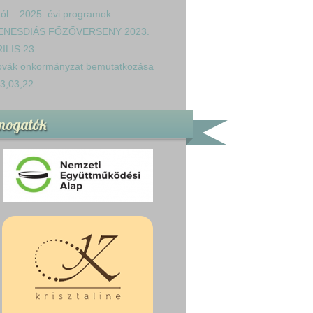
tól – 2025. évi programok
ENESDIÁS FŐZŐVERSENY 2023.
ILIS 23.
ovák önkormányzat bemutatkozása
3,03,22
mogatók