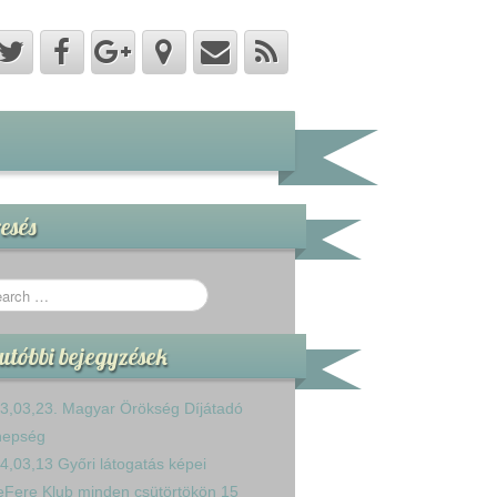
esés
utóbbi bejegyzések
3,03,23. Magyar Örökség Díjátadó
nepség
4,03,13 Győri látogatás képei
eFere Klub minden csütörtökön 15