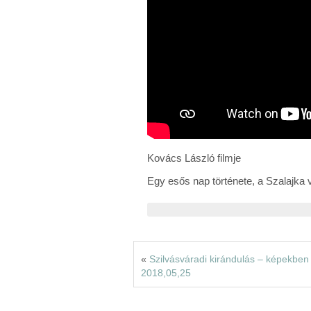
Kovács László filmje
Egy esős nap története, a Szalajka 
«
Szilvásváradi kirándulás – képekben
2018,05,25