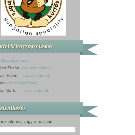
utóbbi hozzászólások
-
Hozzászólások
ács Zoltán
-
Hozzászólások
ási Pálné
-
Hozzászólások
ter
-
Hozzászólások
tai Márta
-
Hozzászólások
elentkezés
asználónév, vagy e-mail cím