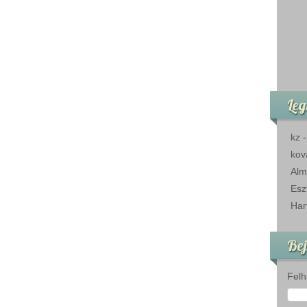
Leg
kz
kov
Alm
Esz
Har
Bej
Felh