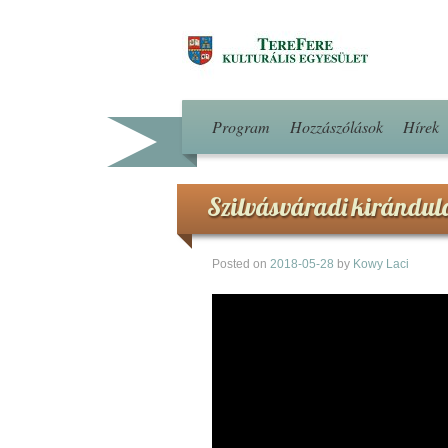
Program
Hozzászólások
Hírek
Szilvásváradi kirándulá
Posted on
2018-05-28
by
Kowy Laci