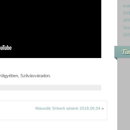
órá
GY
ÁPR
Szl
202
Tá
völgyében, Szilvásváradon.
Második Sírkerti sétánk 2018,06,04
»