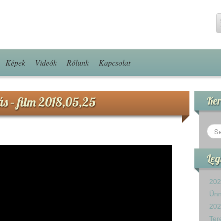
Képek
Videók
Rólunk
Kapcsolat
s – film 2018,05,25
Ker
Leg
202
Ün
202
Ter