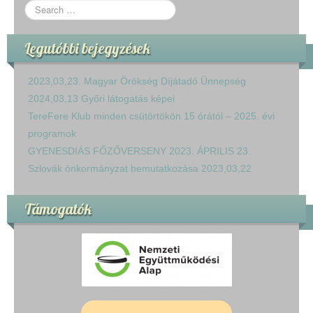
Legutóbbi bejegyzések
2023,03,23. Magyar Örökség Díjátadó Ünnepség
2024,03,13 Győri látogatás képei
TereFere Klub minden csütörtökön 15 órától – 2025. évi
programok
GYENESDIÁS FŐZŐVERSENY 2023. ÁPRILIS 23.
Szlovák önkormányzat bemutatkozása 2023,03,22
Támogatók