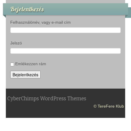
Bejelentkezés
Felhasználónév, vagy e-mail cím
Jelszó
Emlékezzen rám
Bejelentkezés
CyberChimps WordPress Themes
© TereFere Klub