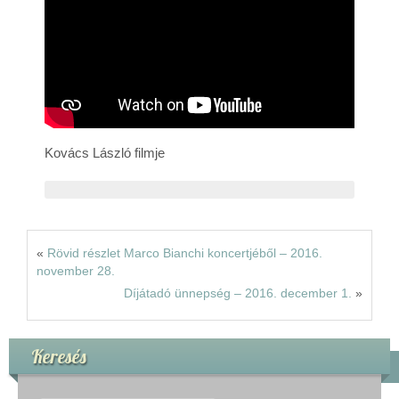
Rólunk
Kapcsolat
Kovács László filmje
«
Rövid részlet Marco Bianchi koncertjéből – 2016.
november 28.
Díjátadó ünnepség – 2016. december 1.
»
Keresés