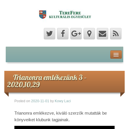
Program
Hozzászólások
Trianonra emlékezünk 3 –
2020,10,29
Hírek
Posted on
2020-11-01
by
Kowy Laci
Képek
Trianonra emlékezve, kiváló szerzők mutatták be
Videók
könyveiket klubunk tagjainak.