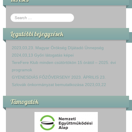
Legutóbbi bejegyzések
2023,03,23. Magyar Örökség Díjátadó Ünnepség
2024,03,13 Győri látogatás képei
TereFere Klub minden csütörtökön 15 órától – 2025. évi
programok
GYENESDIÁS FŐZŐVERSENY 2023. ÁPRILIS 23.
Szlovák önkormányzat bemutatkozása 2023,03,22
Támogatók