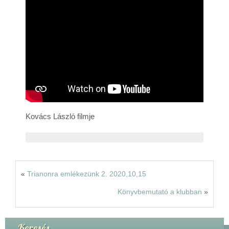
Rólunk
Kapcsolat
Kovács László filmje
«
Trianonra emlékezünk 2. 2020,10,15
Könyvbemutató a klubban
»
Keresés