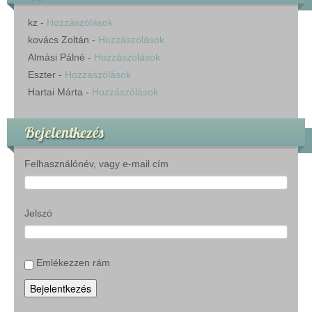
kz
-
Hozzászólások
kovács Zoltán
-
Hozzászólások
Almási Pálné
-
Hozzászólások
Eszter
-
Hozzászólások
Hartai Márta
-
Hozzászólások
Bejelentkezés
Felhasználónév, vagy e-mail cím
Jelszó
Emlékezzen rám
Bejelentkezés