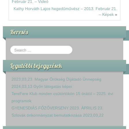
Február 21. – Videó
Kathy Horváth Lajos hegedűművész – 2013. Február 21.
– Képek
»
Keresés
Legutóbbi bejegyzések
2023,03,23. Magyar Örökség Díjátadó Ünnepség
2024,03,13 Győri látogatás képei
TereFere Klub minden csütörtökön 15 órától – 2025. évi
programok
GYENESDIÁS FŐZŐVERSENY 2023. ÁPRILIS 23.
Szlovák önkormányzat bemutatkozása 2023,03,22