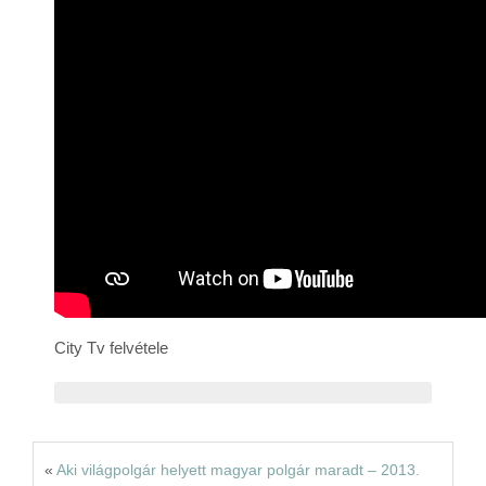
Rólunk
Kapcsolat
City Tv felvétele
«
Aki világpolgár helyett magyar polgár maradt – 2013.