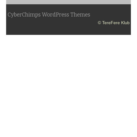
CyberChimps WordPress Themes
© TereFere Klub