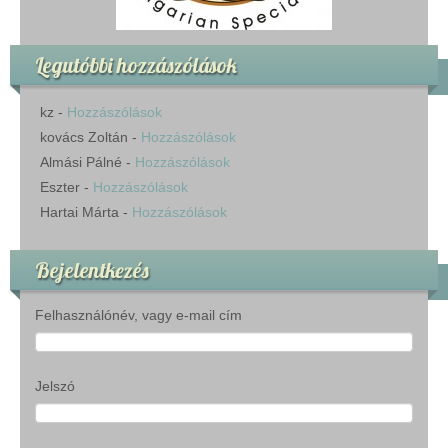
Legutóbbi hozzászólások
kz
-
Hozzászólások
kovács Zoltán
-
Hozzászólások
Almási Pálné
-
Hozzászólások
Eszter
-
Hozzászólások
Hartai Márta
-
Hozzászólások
Bejelentkezés
Felhasználónév, vagy e-mail cím
Jelszó