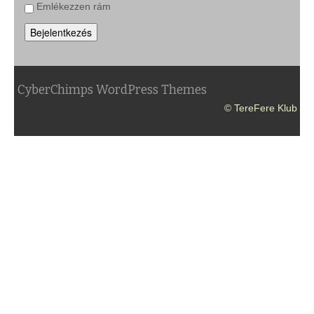
Emlékezzen rám
Bejelentkezés
CyberChimps WordPress Themes
© TereFere Klub