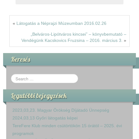
«
Látogatás a Néprajzi Múzeumban 2016.02.26
„Belváros-Lipótváros kincsei” – könyvbemutató –
Vendégünk Kacskovics Fruzsina – 2016. március 3.
»
Keresés
Legutóbbi bejegyzések
2023,03,23. Magyar Örökség Díjátadó Ünnepség
2024,03,13 Győri látogatás képei
TereFere Klub minden csütörtökön 15 órától – 2025. évi
programok