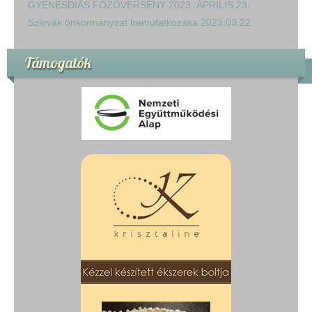
GYENESDIÁS FŐZŐVERSENY 2023. ÁPRILIS 23.
Szlovák önkormányzat bemutatkozása 2023,03,22
Támogatók