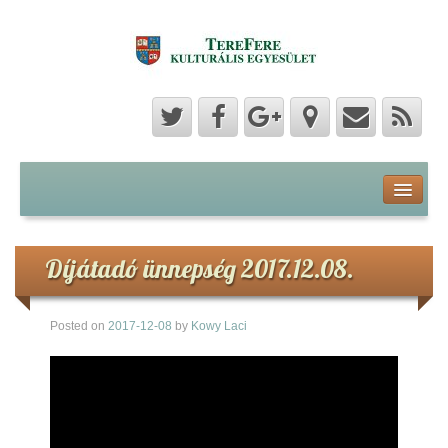
Program
Hozzászólások
Díjátadó ünnepség 2017.12.08.
Hírek
Posted on
2017-12-08
by
Kowy Laci
Képek
Videók