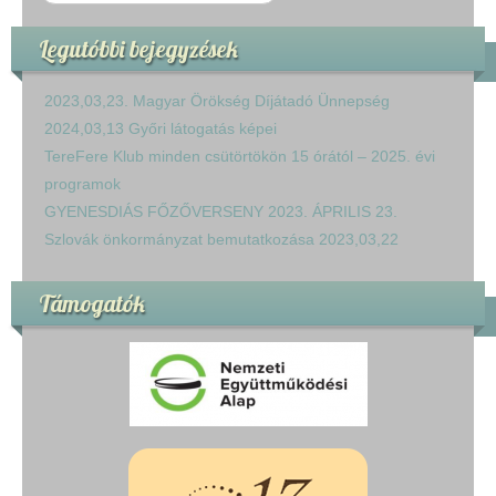
Legutóbbi bejegyzések
2023,03,23. Magyar Örökség Díjátadó Ünnepség
2024,03,13 Győri látogatás képei
TereFere Klub minden csütörtökön 15 órától – 2025. évi
programok
GYENESDIÁS FŐZŐVERSENY 2023. ÁPRILIS 23.
Szlovák önkormányzat bemutatkozása 2023,03,22
Támogatók