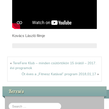
Rólunk
Kapcsolat
Kovács László filmje
«
TereFere Klub – minden csütörtökön 15 órától – 2017.
évi programok
Öt éves a „Fitnesz Katával” program 2018,01,17
»
Keresés