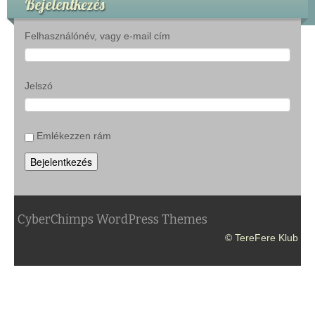
Bejelentkezés
Felhasználónév, vagy e-mail cím
Jelszó
Emlékezzen rám
Bejelentkezés
CyberChimps WordPress Themes
© TereFere Klub