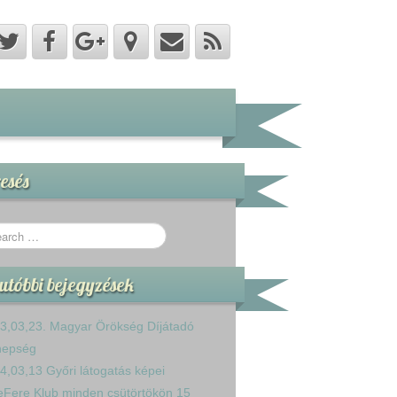
esés
utóbbi bejegyzések
3,03,23. Magyar Örökség Díjátadó
nepség
4,03,13 Győri látogatás képei
eFere Klub minden csütörtökön 15