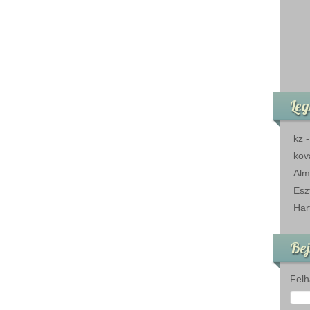
Leg
kz
kov
Alm
Esz
Har
Bej
Felh