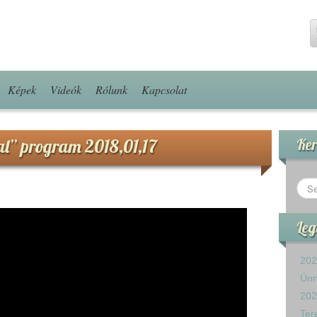
Képek
Videók
Rólunk
Kapcsolat
val” program 2018,01,17
Ker
Leg
202
Ün
202
Ter