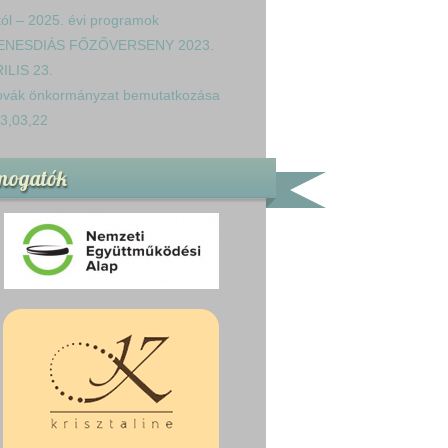
tól – 2025. évi programok
ENESDIÁS FŐZŐVERSENY 2023.
ILIS 23.
ovák önkormányzat bemutatkozása
3,03,22
mogatók