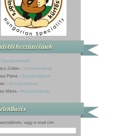
utóbbi hozzászólások
-
Hozzászólások
ács Zoltán
-
Hozzászólások
ási Pálné
-
Hozzászólások
ter
-
Hozzászólások
tai Márta
-
Hozzászólások
elentkezés
asználónév, vagy e-mail cím