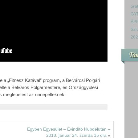
órá
GY
ÁPR
Szl
202
Tá
e a „Fitnesz Katával” program, a Belvárosi Polgári
lte a Belváros Polgármestere, és Országgyűlési
kis meglepetést az ünnepelteknek!
Egyben Egyesület – Évindító klubdélután –
2018. január 24. szerda 15 óra
»