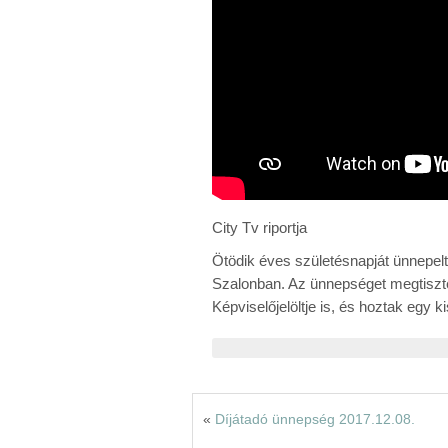
City Tv riportja
Ötödik éves születésnapját ünnepelt
Szalonban. Az ünnepséget megtiszte
Képviselőjelöltje is, és hoztak egy 
«
Díjátadó ünnepség 2017.12.08.