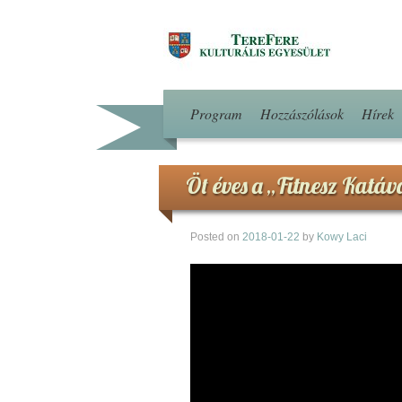
Program
Hozzászólások
Hírek
Öt éves a „Fitnesz Katá
Posted on
2018-01-22
by
Kowy Laci