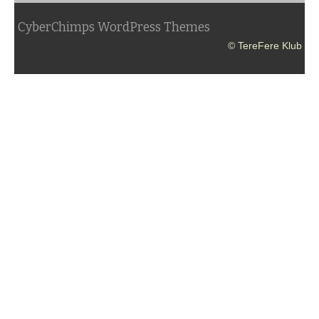
CyberChimps WordPress Themes
© TereFere Klub