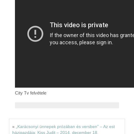
Rólunk
Kapcsolat
City Tv felvétele
«
„Karácsonyi ünnepek prózában és versben” – Az est
házigazdája: Kiss Judit – 2014. december 18.