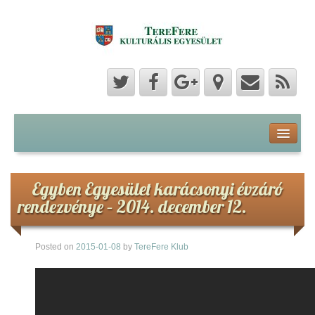
Program
Hozzászólások
Egyben Egyesület karácsonyi évzáró
rendezvénye – 2014. december 12.
Hírek
Posted on
2015-01-08
by
TereFere Klub
Képek
Videók