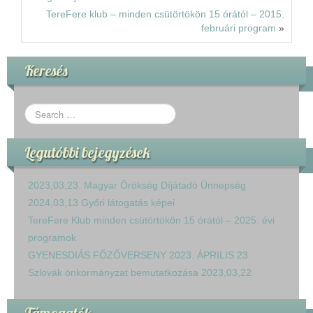
TereFere klub – minden csütörtökön 15 órától – 2015.
februári program
»
Keresés
Legutóbbi bejegyzések
2023,03,23. Magyar Örökség Díjátadó Ünnepség
2024,03,13 Győri látogatás képei
TereFere Klub minden csütörtökön 15 órától – 2025. évi
programok
GYENESDIÁS FŐZŐVERSENY 2023. ÁPRILIS 23.
Szlovák önkormányzat bemutatkozása 2023,03,22