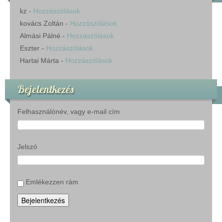
kz
-
Hozzászólások
kovács Zoltán
-
Hozzászólások
Almási Pálné
-
Hozzászólások
Eszter
-
Hozzászólások
Hartai Márta
-
Hozzászólások
Bejelentkezés
Felhasználónév, vagy e-mail cím
Jelszó
Emlékezzen rám
Bejelentkezés