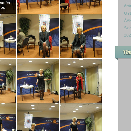
zsa és
órá
mos
GY
ÁPR
Szl
202
Tá