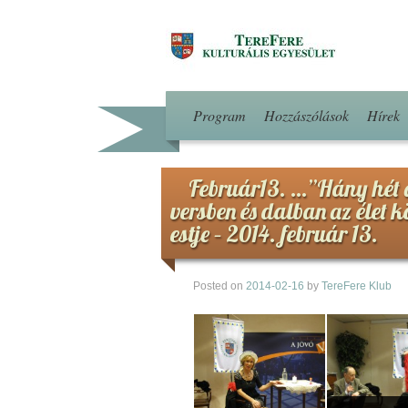
Program
Hozzászólások
Hírek
Február13. …”Hány hét 
versben és dalban az élet 
estje – 2014. február 13.
Posted on
2014-02-16
by
TereFere Klub