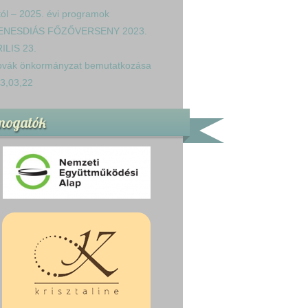
tól – 2025. évi programok
ENESDIÁS FŐZŐVERSENY 2023.
ILIS 23.
ovák önkormányzat bemutatkozása
3,03,22
mogatók