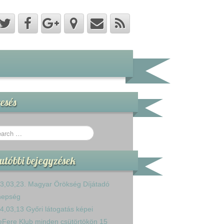
esés
utóbbi bejegyzések
3,03,23. Magyar Örökség Díjátadó
nepség
4,03,13 Győri látogatás képei
eFere Klub minden csütörtökön 15