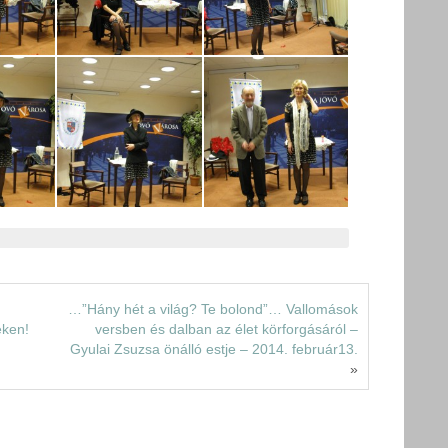
…”Hány hét a világ? Te bolond”… Vallomások
eken!
versben és dalban az élet körforgásáról –
Gyulai Zsuzsa önálló estje – 2014. február13.
»