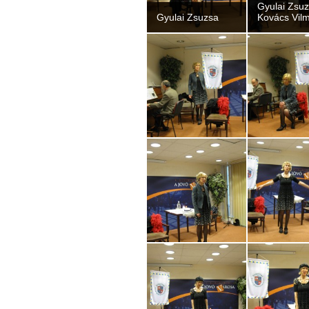
Gyulai Zsu
Gyulai Zsuzsa
Kovács Vil