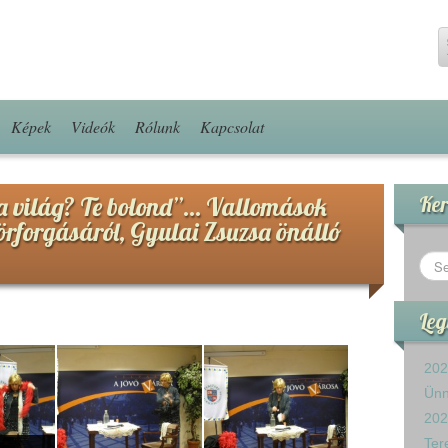
Képek
Videók
Rólunk
Kapcsolat
a világ? Te bolond”… Vallomások
Ker
körforgásáról, Gyulai Zsuzsa önálló
Leg
202
Ün
202
Ter