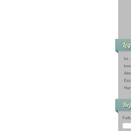
Leg
kz
kov
Alm
Esz
Har
Bej
Felh