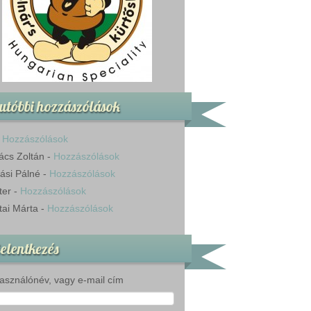
utóbbi hozzászólások
-
Hozzászólások
ács Zoltán
-
Hozzászólások
ási Pálné
-
Hozzászólások
ter
-
Hozzászólások
tai Márta
-
Hozzászólások
elentkezés
asználónév, vagy e-mail cím