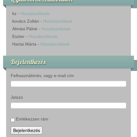
kz
-
Hozzászólások
kovács Zoltán
-
Hozzászólások
Almási Pálné
-
Hozzászólások
Eszter
-
Hozzászólások
Hartai Márta
-
Hozzászólások
Bejelentkezés
Felhasználónév, vagy e-mail cím
Jelszó
Emlékezzen rám
Bejelentkezés