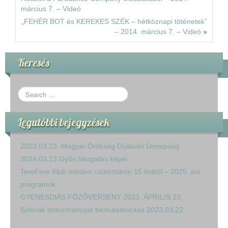
március 7. – Videó
„FEHÉR BOT és KEREKES SZÉK – hétköznapi töténetek”
– 2014. március 7. – Videó
»
Keresés
Legutóbbi bejegyzések
2023,03,23. Magyar Örökség Díjátadó Ünnepség
2024,03,13 Győri látogatás képei
TereFere Klub minden csütörtökön 15 órától – 2025. évi
programok
GYENESDIÁS FŐZŐVERSENY 2023. ÁPRILIS 23.
Szlovák önkormányzat bemutatkozása 2023,03,22