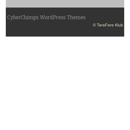
CyberChimps WordPress Themes
© TereFere Klub