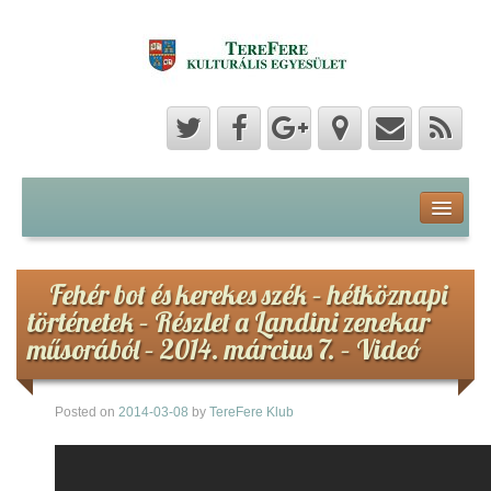
Program
Hozzászólások
Fehér bot és kerekes szék – hétköznapi
történetek – Részlet a Landini zenekar
Hírek
műsorából – 2014. március 7. – Videó
Képek
Posted on
2014-03-08
by
TereFere Klub
Videók