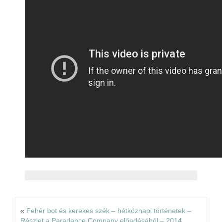
Rólunk
Kapcsolat
«
Fehér bot és kerekes szék – hétköznapi történetek –
Részlet a Paradance Company előadásából – 2014.