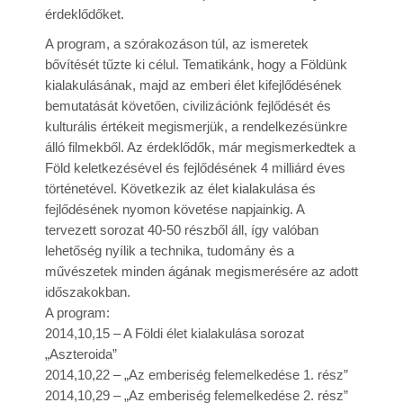
érdeklődőket.
Rólunk
A program, a szórakozáson túl, az ismeretek
bővítését tűzte ki célul. Tematikánk, hogy a Földünk
Kapcsolat
kialakulásának, majd az emberi élet kifejlődésének
bemutatását követően, civilizációnk fejlődését és
kulturális értékeit megismerjük, a rendelkezésünkre
álló filmekből. Az érdeklődők, már megismerkedtek a
Föld keletkezésével és fejlődésének 4 milliárd éves
történetével. Következik az élet kialakulása és
fejlődésének nyomon követése napjainkig. A
tervezett sorozat 40-50 részből áll, így valóban
lehetőség nyílik a technika, tudomány és a
művészetek minden ágának megismerésére az adott
időszakokban.
A program:
2014,10,15 – A Földi élet kialakulása sorozat
„Aszteroida”
2014,10,22 – „Az emberiség felemelkedése 1. rész”
2014,10,29 – „Az emberiség felemelkedése 2. rész”