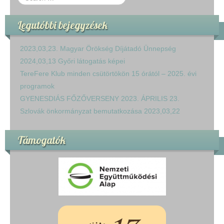
Legutóbbi bejegyzések
2023,03,23. Magyar Örökség Díjátadó Ünnepség
2024,03,13 Győri látogatás képei
TereFere Klub minden csütörtökön 15 órától – 2025. évi
programok
GYENESDIÁS FŐZŐVERSENY 2023. ÁPRILIS 23.
Szlovák önkormányzat bemutatkozása 2023,03,22
Támogatók