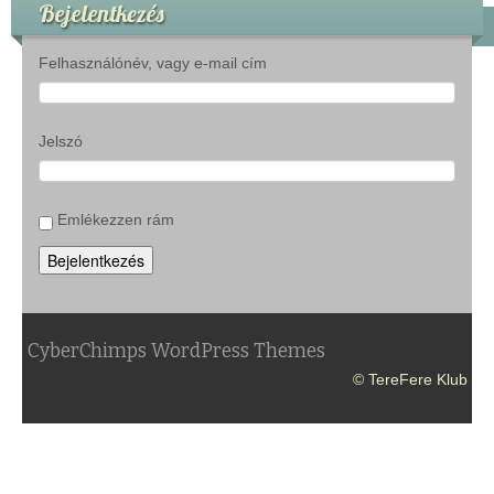
Bejelentkezés
Felhasználónév, vagy e-mail cím
Jelszó
Emlékezzen rám
Bejelentkezés
CyberChimps WordPress Themes
© TereFere Klub