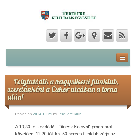
Program
Hozzászólások
Folytatódik a nagysikerű filmklub,
szerdánként a Cukor utcában a torna
Hírek
után!
Képek
Posted on
2014-10-29
by
TereFere Klub
Videók
A 10,30-tól kezdődő, „Fitnesz Katával” programot
követően, 11,20-tól, kb. 50 perces filmklub várja az