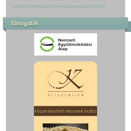
Szlovák önkormányzat bemutatkozása 2023,03,22
Támogatók