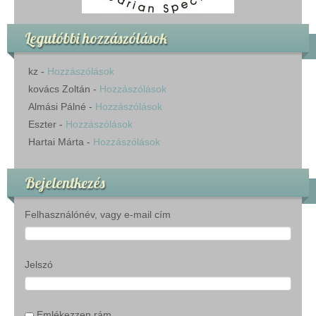
Legutóbbi hozzászólások
kz
-
Hozzászólások
kovács Zoltán
-
Hozzászólások
Almási Pálné
-
Hozzászólások
Eszter
-
Hozzászólások
Hartai Márta
-
Hozzászólások
Bejelentkezés
Felhasználónév, vagy e-mail cím
Jelszó
Emlékezzen rám