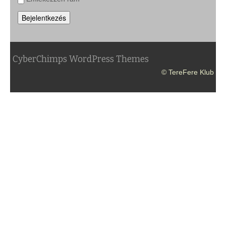
Bejelentkezés
CyberChimps WordPress Themes
© TereFere Klub