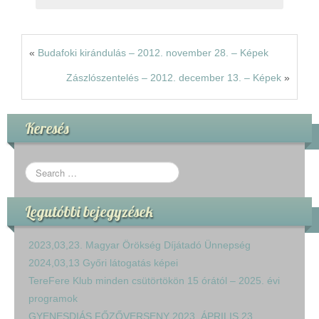
«
Budafoki kirándulás – 2012. november 28. – Képek
Zászlószentelés – 2012. december 13. – Képek
»
Keresés
Legutóbbi bejegyzések
2023,03,23. Magyar Örökség Díjátadó Ünnepség
2024,03,13 Győri látogatás képei
TereFere Klub minden csütörtökön 15 órától – 2025. évi
programok
GYENESDIÁS FŐZŐVERSENY 2023. ÁPRILIS 23.