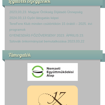
Legutóbbi bejegyzések
2023,03,23. Magyar Örökség Díjátadó Ünnepség
2024,03,13 Győri látogatás képei
TereFere Klub minden csütörtökön 15 órától – 2025. évi
programok
GYENESDIÁS FŐZŐVERSENY 2023. ÁPRILIS 23.
Szlovák önkormányzat bemutatkozása 2023,03,22
Támogatók