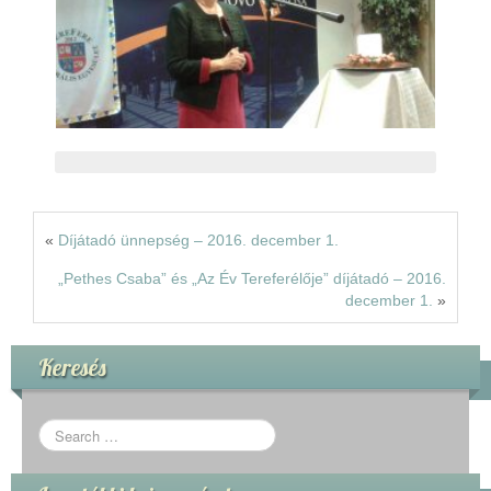
«
Díjátadó ünnepség – 2016. december 1.
„Pethes Csaba” és „Az Év Tereferélője” díjátadó – 2016.
december 1.
»
Keresés