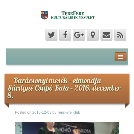
Program
Hozzászólások
Karácsonyi mesék – elmondja
Sárdyné Csapó Kata – 2016. december
Hírek
8.
Képek
Posted on
2016-12-08
by
TereFere Klub
Videók