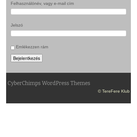
Felhasználónév, vagy e-mail cím
Jelszó
Emlékezzen rám
Bejelentkezés
CyberChimps WordPress Themes
© TereFere Klub