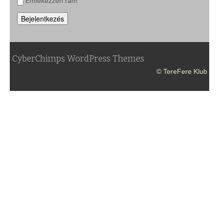
Emlékezzen rám
Bejelentkezés
CyberChimps WordPress Themes
© TereFere Klub