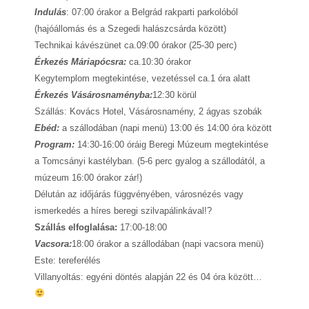
Rólunk
Indulás
: 07:00 órakor a Belgrád rakparti parkolóból
(hajóállomás és a Szegedi halászcsárda között)
Technikai kávészünet ca.09:00 órakor (25-30 perc)
Kapcsolat
Érkezés Máriapócsra:
ca.10:30 órakor
Kegytemplom megtekintése, vezetéssel ca.1 óra alatt
Érkezés Vásáros
naményba
:
12:30 körül
Szállás: Kovács Hotel, Vásárosnamény, 2 ágyas szobák
Ebéd:
a szállodában (napi menü) 13:00 és 14:00 óra között
Program:
14:30-16:00 óráig
Beregi Múzeum megtekintése
a Tomcsányi kastélyban. (5-6 perc gyalog a szállodától, a
múzeum 16:00 órakor zár!)
Délután az időjárás függvényében, városnézés vagy
ismerkedés a híres beregi szilvapálinkával!?
Szállás elfoglalása:
17:00-18:00
Vacsora:
18:00 órakor a szállodában (napi vacsora menü)
Este: tereferélés
Villanyoltás: egyéni döntés alapján 22 és 04 óra között…