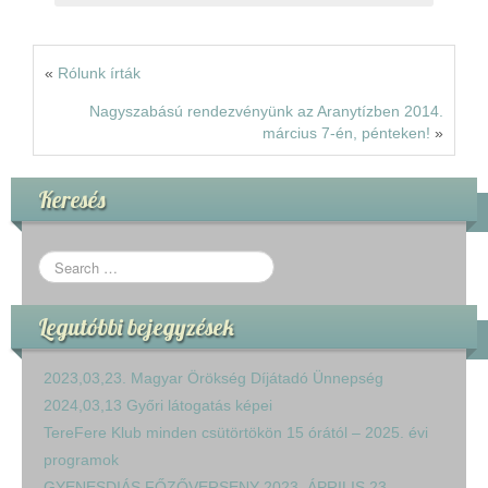
«
Rólunk írták
Nagyszabású rendezvényünk az Aranytízben 2014.
március 7-én, pénteken!
»
Keresés
Legutóbbi bejegyzések
2023,03,23. Magyar Örökség Díjátadó Ünnepség
2024,03,13 Győri látogatás képei
TereFere Klub minden csütörtökön 15 órától – 2025. évi
programok
GYENESDIÁS FŐZŐVERSENY 2023. ÁPRILIS 23.