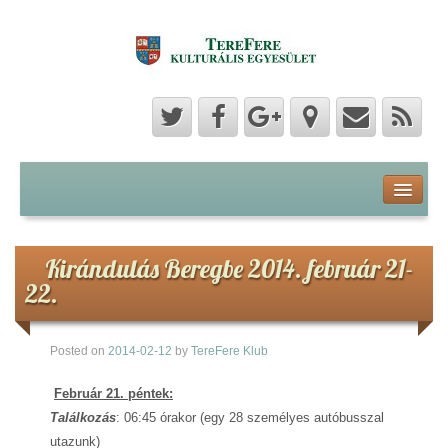
Program
Hozzászólások
Kirándulás Beregbe 2014. február 21-
22.
Hírek
Posted on
2014-02-12
by
TereFere Klub
Képek
Február 21. péntek:
Videók
Találkozás
:
06:45 órakor (egy 28 személyes autóbusszal
utazunk)