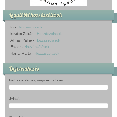
Legutóbbi hozzászólások
kz
-
Hozzászólások
kovács Zoltán
-
Hozzászólások
Almási Pálné
-
Hozzászólások
Eszter
-
Hozzászólások
Hartai Márta
-
Hozzászólások
Bejelentkezés
Felhasználónév, vagy e-mail cím
Jelszó