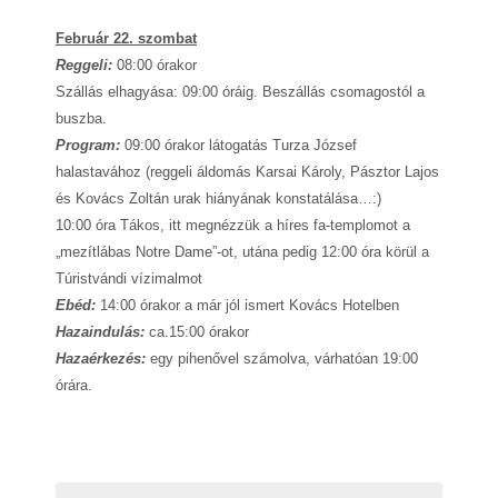
Február 22. szombat
R
eggeli:
08:00 órakor
Szállás elhagyása: 09:00 óráig. Beszállás csomagostól a
buszba.
Program:
09:00 órakor látogatás Turza József
halastavához (reggeli áldomás Karsai Károly, Pásztor Lajos
és Kovács Zoltán urak hiányának konstatálása…:)
10:00 óra Tákos, itt megnézzük a híres fa-templomot a
„mezítlábas Notre Dame”-ot, utána pedig 12:00 óra körül a
Túristvándi vízimalmot
Ebéd:
14:00 órakor a már jól ismert Kovács Hotelben
Hazaindulás:
ca.15:00 órakor
Hazaérkezés:
egy pihenővel számolva, várhatóan 19:00
órára.