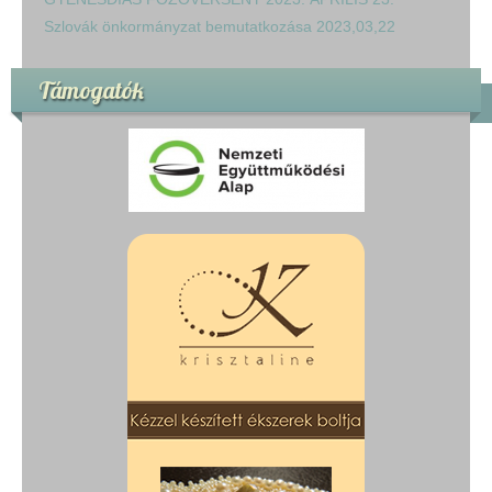
Szlovák önkormányzat bemutatkozása 2023,03,22
Támogatók