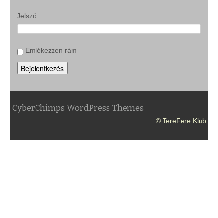
Jelszó
Emlékezzen rám
Bejelentkezés
CyberChimps WordPress Themes
© TereFere Klub