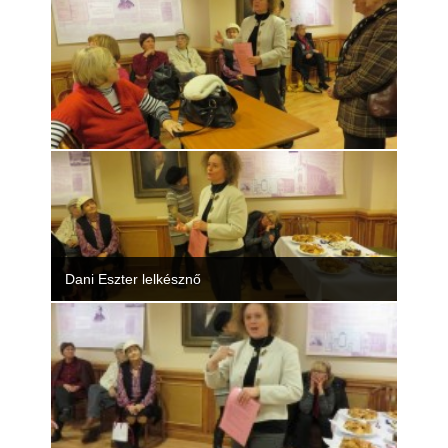
Dani Eszter lelkésznő