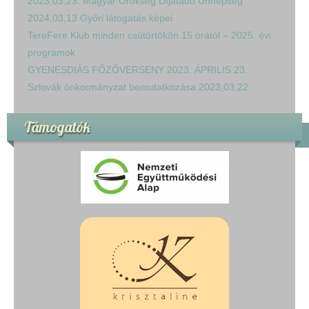
2023,03,23. Magyar Örökség Díjátadó Ünnepség
2024,03,13 Győri látogatás képei
TereFere Klub minden csütörtökön 15 órától – 2025. évi
programok
GYENESDIÁS FŐZŐVERSENY 2023. ÁPRILIS 23.
Szlovák önkormányzat bemutatkozása 2023,03,22
Támogatók