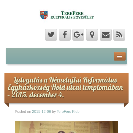
Program
Hozzászólások
Látogatás a Németajkú Református
Egyházközség Hold utcai templomában
Hírek
– 2015. december 4.
Képek
Posted on
2015-12-06
by
TereFere Klub
Videók