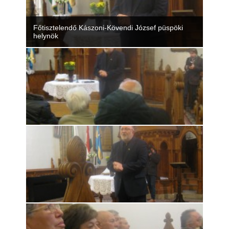
Főtisztelendő Kászoni-Kövendi József püspöki
helynök