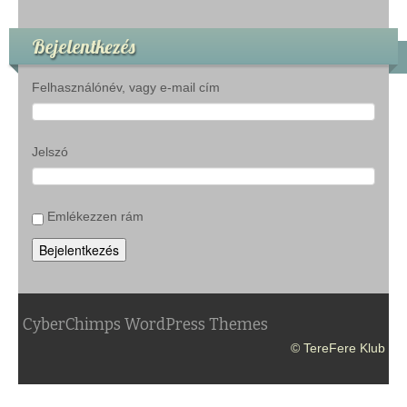
Bejelentkezés
Felhasználónév, vagy e-mail cím
Jelszó
Emlékezzen rám
Bejelentkezés
CyberChimps WordPress Themes
© TereFere Klub