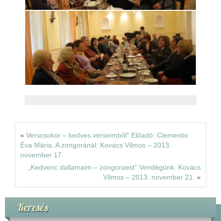
«
Verscsokor – kedves verseimből” Előadó: Clementis
Éva Mária, A zongoránál: Kovács Vilmos – 2013.
november 17.
„Kedvenc dallamaim – zongoraest” Vendégünk: Kovács
Vilmos – 2013. november 21.
»
Keresés