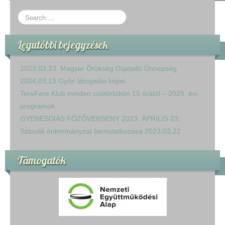
Legutóbbi bejegyzések
2023,03,23. Magyar Örökség Díjátadó Ünnepség
2024,03,13 Győri látogatás képei
TereFere Klub minden csütörtökön 15 órától – 2025. évi
programok
GYENESDIÁS FŐZŐVERSENY 2023. ÁPRILIS 23.
Szlovák önkormányzat bemutatkozása 2023,03,22
Támogatók