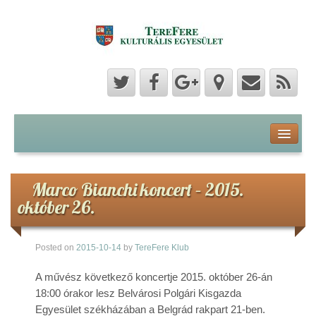
Program
Hozzászólások
Marco Bianchi koncert – 2015.
október 26.
Hírek
Posted on
2015-10-14
by
TereFere Klub
Képek
A művész következő koncertje 2015. október 26-án
Videók
18:00 órakor lesz Belvárosi Polgári Kisgazda
Egyesület székházában a Belgrád rakpart 21-ben.