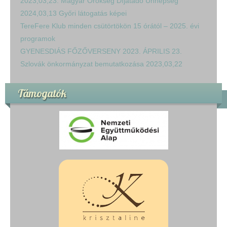
2023,03,23. Magyar Örökség Díjátadó Ünnepség
2024,03,13 Győri látogatás képei
TereFere Klub minden csütörtökön 15 órától – 2025. évi
programok
GYENESDIÁS FŐZŐVERSENY 2023. ÁPRILIS 23.
Szlovák önkormányzat bemutatkozása 2023,03,22
Támogatók