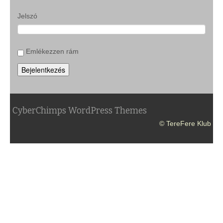
Jelszó
Emlékezzen rám
Bejelentkezés
CyberChimps WordPress Themes
© TereFere Klub