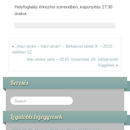
Rólunk
Helyfoglalás érkezési sorrendben, kapunyitás 17:30
órakor.
Kapcsolat
«
„Váci utcán – Váci utcán” – Belvárosi séták 9. – 2015.
október 12.
Idei utolsó séta – 2015. november 16. (időjárástól
függően)
»
Keresés
Legutóbbi bejegyzések