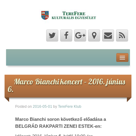
Program
Hozzászólások
Marco Bianchi koncert – 2016. június
6.
Hírek
Posted on
2016-05-01
by
TereFere Klub
Képek
Marco Bianchi soron következő előadása a
Videók
BELGRÁD RAKPARTI ZENEI ESTEK-en: