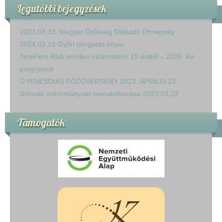
Legutóbbi bejegyzések
2023,03,23. Magyar Örökség Díjátadó Ünnepség
2024,03,13 Győri látogatás képei
TereFere Klub minden csütörtökön 15 órától – 2025. évi
programok
GYENESDIÁS FŐZŐVERSENY 2023. ÁPRILIS 23.
Szlovák önkormányzat bemutatkozása 2023,03,22
Támogatók