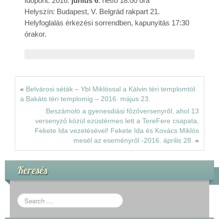
Időpont: 2016.
június 6
. hétfő 18:00 óra
Rólunk
Helyszín: Budapest, V. Belgrád rakpart 21.
Helyfoglalás érkezési sorrendben, kapunyitás 17:30
órakor.
Kapcsolat
«
Belvárosi séták – Ybl Miklóssal a Kálvin téri templomtól
a Bakáts téri templomig – 2016. május 23.
Beszámoló a gyenesdiási főzőversenyről, ahol 13
versenyző közül ezüstérmes lett a TereFere csapata,
Fekete Ida vezetésével! Fekete Ida és Kovács Miklós
mesél az eseményről -2016. április 28.
»
Keresés