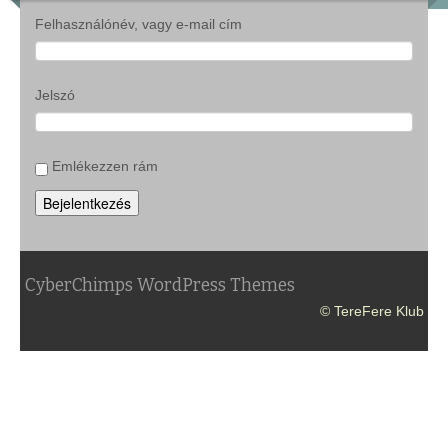
Felhasználónév, vagy e-mail cím
Jelszó
Emlékezzen rám
Bejelentkezés
CyberChimps WordPress Themes
© TereFere Klub