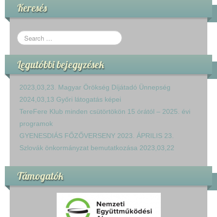
Keresés
Legutóbbi bejegyzések
2023,03,23. Magyar Örökség Díjátadó Ünnepség
2024,03,13 Győri látogatás képei
TereFere Klub minden csütörtökön 15 órától – 2025. évi
programok
GYENESDIÁS FŐZŐVERSENY 2023. ÁPRILIS 23.
Szlovák önkormányzat bemutatkozása 2023,03,22
Támogatók