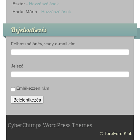
Eszter
-
Hozzászólások
Hartai Márta
-
Hozzászólások
Bejelentkezés
Felhasználónév, vagy e-mail cím
Jelszó
Emlékezzen rám
Bejelentkezés
CyberChimps WordPress Themes
© TereFere Klub