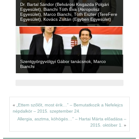
Dr. Bartal Sándor (Belvárosi Kisgazda Polgári
Rólunk
Egyesület), Bianchi Tóth Éva (Akropolisz
Egyesület), Marco Bianchi, Tóth Eszter (TereFere
Egyesület), Kovács Zoltán (Egyben Egyesület)
Kapcsolat
Szentgyörgyvölgyi Gábor tanácsnok, Marco
Bianchi
«
„Ettem szőlőt, most érik…” – Bemutatkozik a Nefelejcs
népdalkör – 2015. szeptember 24.
Allergia, asztma, köhögés…” – Hartai Márta előadása –
2015. október 1.
»