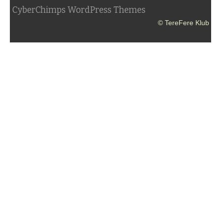
CyberChimps WordPress Themes
© TereFere Klub