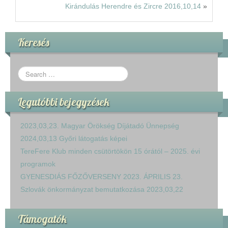
Kirándulás Herendre és Zircre 2016,10,14
»
Keresés
Legutóbbi bejegyzések
2023,03,23. Magyar Örökség Díjátadó Ünnepség
2024,03,13 Győri látogatás képei
TereFere Klub minden csütörtökön 15 órától – 2025. évi
programok
GYENESDIÁS FŐZŐVERSENY 2023. ÁPRILIS 23.
Szlovák önkormányzat bemutatkozása 2023,03,22
Támogatók