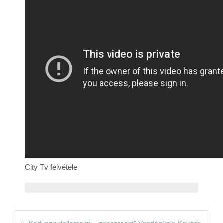
Rólunk
Kapcsolat
City Tv felvétele