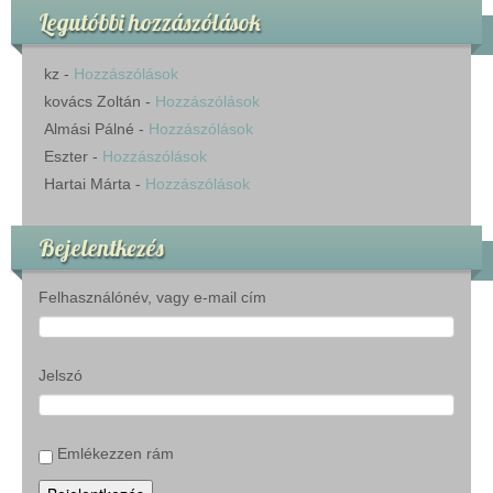
Legutóbbi hozzászólások
kz
-
Hozzászólások
kovács Zoltán
-
Hozzászólások
Almási Pálné
-
Hozzászólások
Eszter
-
Hozzászólások
Hartai Márta
-
Hozzászólások
Bejelentkezés
Felhasználónév, vagy e-mail cím
Jelszó
Emlékezzen rám