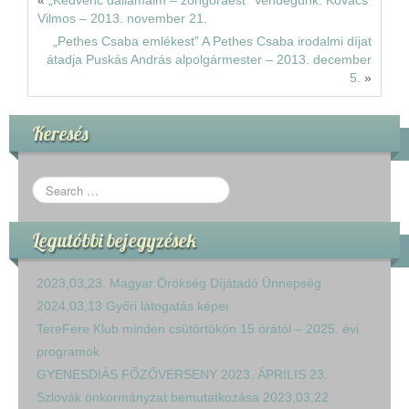
«
„Kedvenc dallamaim – zongoraest” Vendégünk: Kovács
Vilmos – 2013. november 21.
„Pethes Csaba emlékest” A Pethes Csaba irodalmi díjat
átadja Puskás András alpolgármester – 2013. december
5.
»
Keresés
Legutóbbi bejegyzések
2023,03,23. Magyar Örökség Díjátadó Ünnepség
2024,03,13 Győri látogatás képei
TereFere Klub minden csütörtökön 15 órától – 2025. évi
programok
GYENESDIÁS FŐZŐVERSENY 2023. ÁPRILIS 23.
Szlovák önkormányzat bemutatkozása 2023,03,22