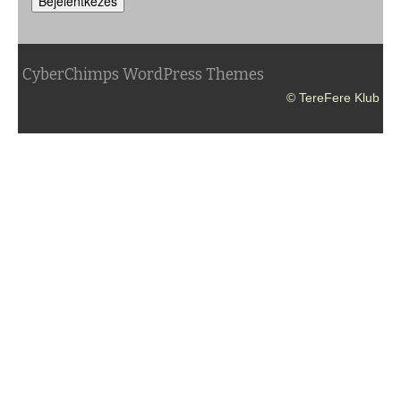
Bejelentkezés
CyberChimps WordPress Themes
© TereFere Klub