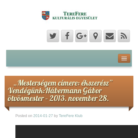
Program
Hozzászólások
„Mesterségem címere: ékszerész”
Vendégünk:Hábermann Gábor
Hírek
ötvösmester – 2013. november 28.
Képek
Posted on
2014-01-27
by
TereFere Klub
Videók