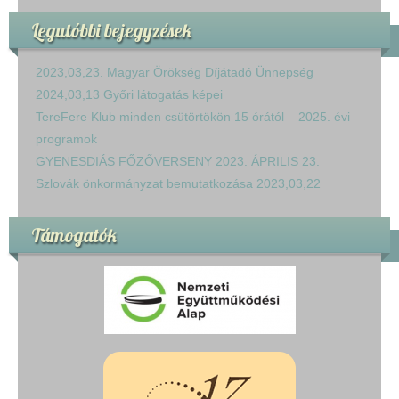
Legutóbbi bejegyzések
2023,03,23. Magyar Örökség Díjátadó Ünnepség
2024,03,13 Győri látogatás képei
TereFere Klub minden csütörtökön 15 órától – 2025. évi
programok
GYENESDIÁS FŐZŐVERSENY 2023. ÁPRILIS 23.
Szlovák önkormányzat bemutatkozása 2023,03,22
Támogatók