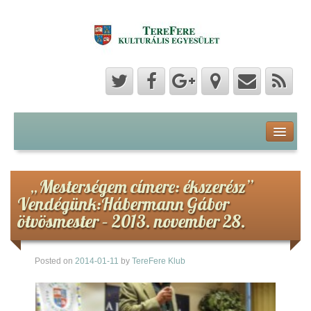
Program
Hozzászólások
„Mesterségem címere: ékszerész”
Vendégünk:Hábermann Gábor
Hírek
ötvösmester – 2013. november 28.
Képek
Posted on
2014-01-11
by
TereFere Klub
Videók