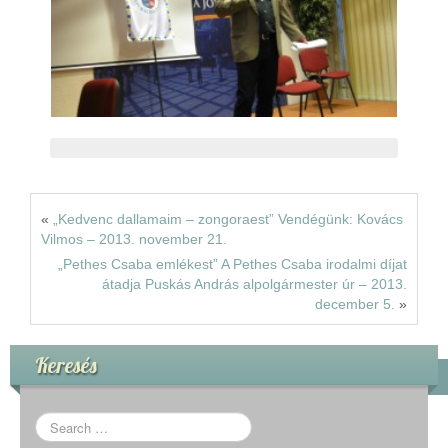
«
„Kedvenc dallamaim – zongoraest” Vendégünk: Kovács
Vilmos – 2013. november 21.
„Pethes Csaba emlékest” A Pethes Csaba irodalmi díjat
átadja Puskás András alpolgármester úr – 2013.
december 5.
»
Keresés