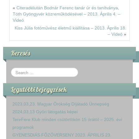
«
Citeradélután Bodnár Ferenc tanár úr és tanítványa,
Tóth Gyöngyvér közreműködésével – 2013. Április 4. –
Videó
Kiss Júlia fotóművész életmű kiállítása – 2013. Április 18.
– Videó
»
Keresés
Legutóbbi bejegyzések
2023,03,23. Magyar Örökség Díjátadó Ünnepség
2024,03,13 Győri látogatás képei
TereFere Klub minden csütörtökön 15 órától – 2025. évi
programok
GYENESDIÁS FŐZŐVERSENY 2023. ÁPRILIS 23.