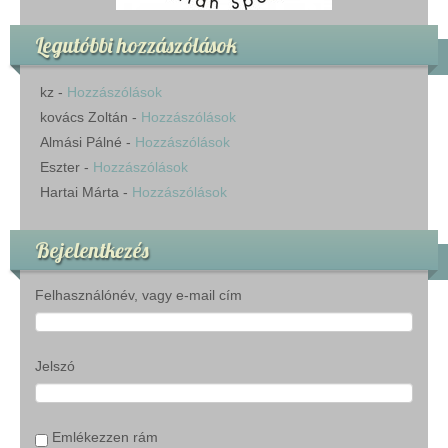
Legutóbbi hozzászólások
kz
-
Hozzászólások
kovács Zoltán
-
Hozzászólások
Almási Pálné
-
Hozzászólások
Eszter
-
Hozzászólások
Hartai Márta
-
Hozzászólások
Bejelentkezés
Felhasználónév, vagy e-mail cím
Jelszó
Emlékezzen rám