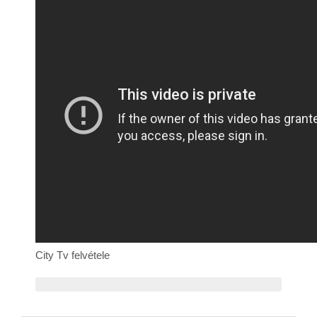
Rólunk
Kapcsolat
City Tv felvétele