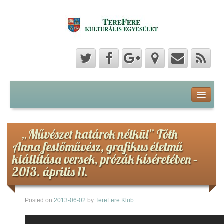
Program
Hozzászólások
„Művészet határok nélkül” Tóth
Anna festőművész, grafikus életmű
Hírek
kiállítása versek, prózák kíséretében –
2013. április 11.
Képek
Posted on
2013-06-02
by
TereFere Klub
Videók