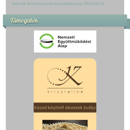
Szlovák önkormányzat bemutatkozása 2023,03,22
Támogatók