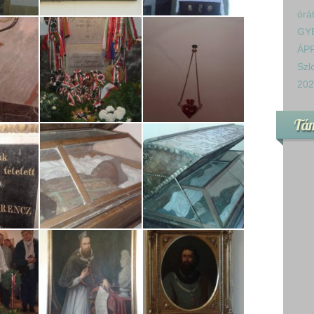
órá
GY
ÁPR
Szl
202
Tá