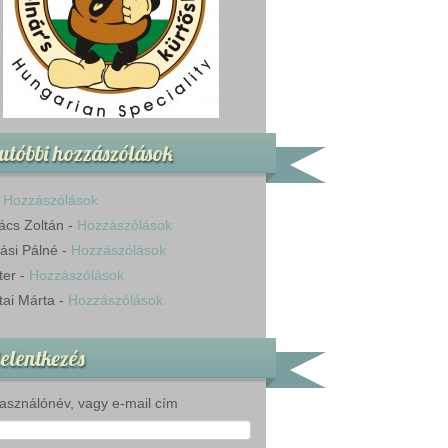
utóbbi hozzászólások
-
Hozzászólások
ács Zoltán
-
Hozzászólások
ási Pálné
-
Hozzászólások
ter
-
Hozzászólások
tai Márta
-
Hozzászólások
elentkezés
asználónév, vagy e-mail cím