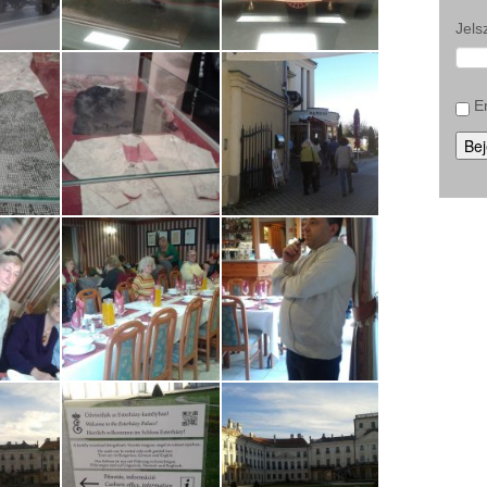
Jels
E
Bej