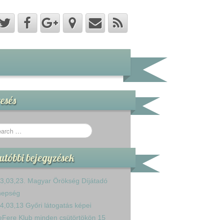
esés
utóbbi bejegyzések
3,03,23. Magyar Örökség Díjátadó
nepség
4,03,13 Győri látogatás képei
eFere Klub minden csütörtökön 15