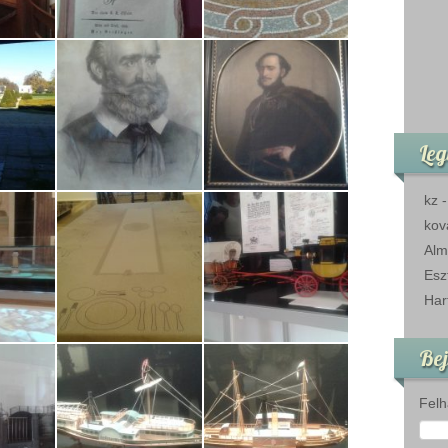
Leg
kz
kov
Alm
Esz
Har
Bej
Felh