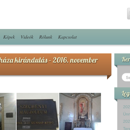
Képek
Videók
Rólunk
Kapcsolat
rháza kirándulás – 2016. november
Ker
Leg
202
Ün
202
Ter