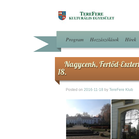
Program
Hozzászólások
Hírek
Nagycenk, Fertőd-Eszte
18.
Posted on
2016-11-18
by
TereFere Klub