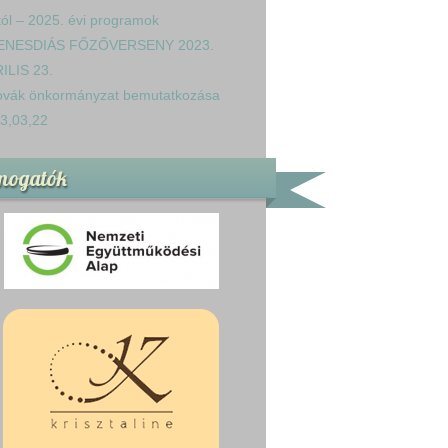
tól – 2025. évi programok
ENESDIÁS FŐZŐVERSENY 2023.
ILIS 23.
ovák önkormányzat bemutatkozása
3,03,22
mogatók