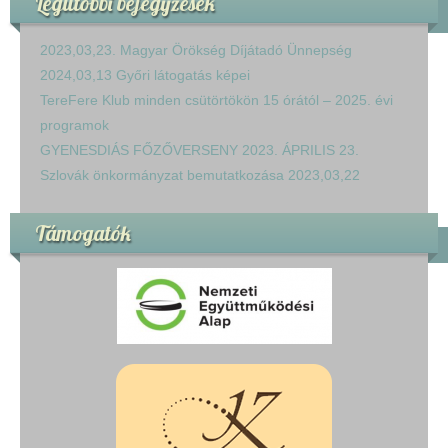
Legutóbbi bejegyzések
2023,03,23. Magyar Örökség Díjátadó Ünnepség
2024,03,13 Győri látogatás képei
TereFere Klub minden csütörtökön 15 órától – 2025. évi
programok
GYENESDIÁS FŐZŐVERSENY 2023. ÁPRILIS 23.
Szlovák önkormányzat bemutatkozása 2023,03,22
Támogatók