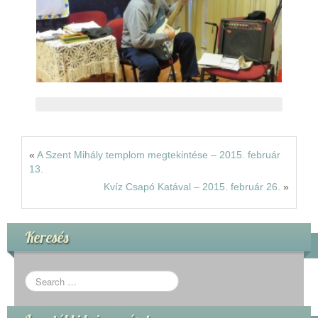
«
A Szent Mihály templom megtekintése – 2015. február
13.
Kvíz Csapó Katával – 2015. február 26.
»
Keresés