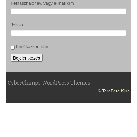
Felhasználónév, vagy e-mail cím
Jelszó
Emlékezzen rám
Bejelentkezés
CyberChimps WordPress Themes
© TereFere Klub