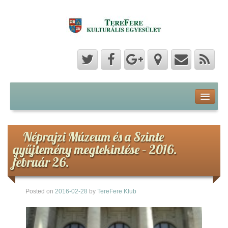
Program
Hozzászólások
Néprajzi Múzeum és a Szinte
gyűjtemény megtekintése – 2016.
Hírek
február 26.
Képek
Posted on
2016-02-28
by
TereFere Klub
Videók