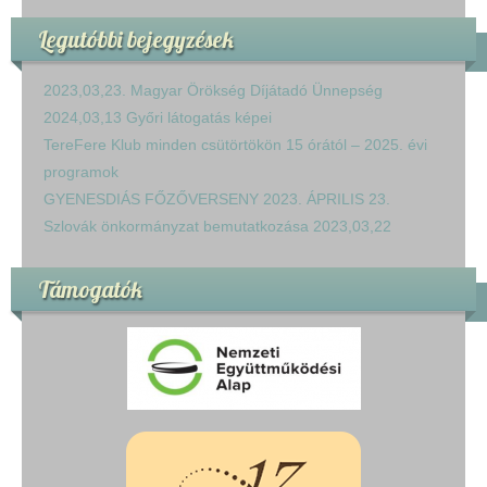
Legutóbbi bejegyzések
2023,03,23. Magyar Örökség Díjátadó Ünnepség
2024,03,13 Győri látogatás képei
TereFere Klub minden csütörtökön 15 órától – 2025. évi
programok
GYENESDIÁS FŐZŐVERSENY 2023. ÁPRILIS 23.
Szlovák önkormányzat bemutatkozása 2023,03,22
Támogatók