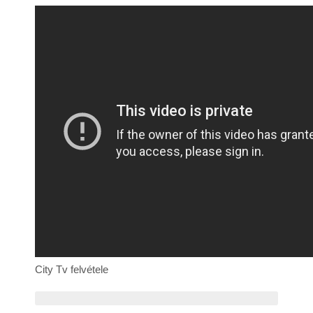
Rólunk
Kapcsolat
City Tv felvétele