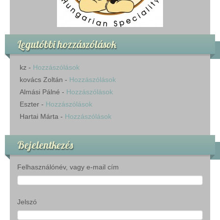
Legutóbbi hozzászólások
kz
-
Hozzászólások
kovács Zoltán
-
Hozzászólások
Almási Pálné
-
Hozzászólások
Eszter
-
Hozzászólások
Hartai Márta
-
Hozzászólások
Bejelentkezés
Felhasználónév, vagy e-mail cím
Jelszó