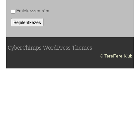
Emlékezzen rám
Bejelentkezés
CyberChimps WordPress Themes
© TereFere Klub