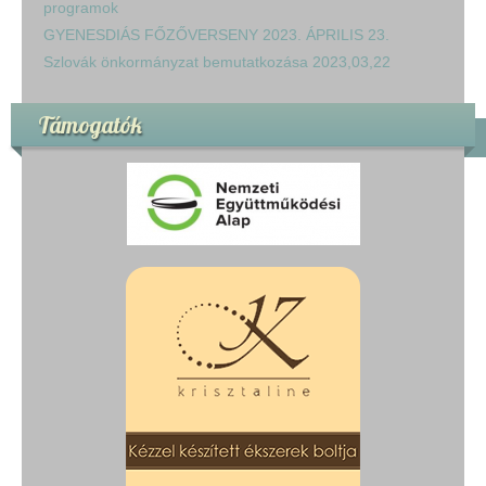
programok
GYENESDIÁS FŐZŐVERSENY 2023. ÁPRILIS 23.
Szlovák önkormányzat bemutatkozása 2023,03,22
Támogatók