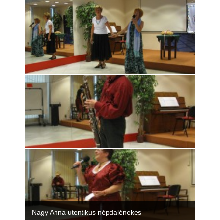
Nagy Anna utentikus népdalénekes