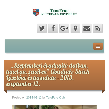
Program
Hozzászólások
„Szeptemberi évadnyitó dalban,
táncban, zenében” Előadják: Strich
Hírek
Lászlóné és társulata – 2013.
szeptember 12.
Képek
Posted on
2014-01-11
by
TereFere Klub
Videók