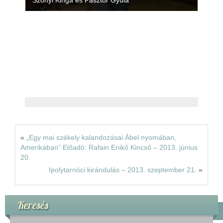
Szőnyi Kinga és Pásztor Gyula
«
„Egy mai székely kalandozásai Ábel nyomában,
Amerikában” Előadó: Rafain Enikő Kincső – 2013. június
20.
Ipolytarnóci kirándulás – 2013. szeptember 21.
»
Keresés