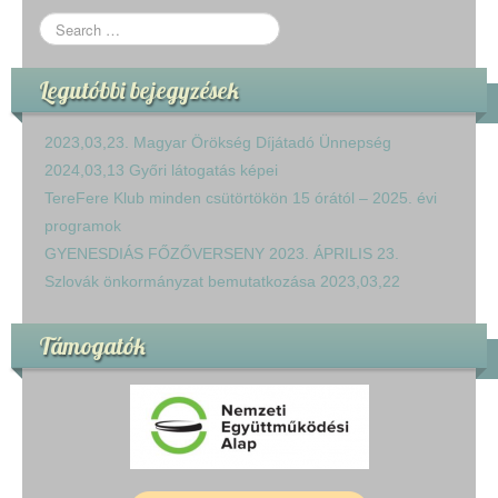
Legutóbbi bejegyzések
2023,03,23. Magyar Örökség Díjátadó Ünnepség
2024,03,13 Győri látogatás képei
TereFere Klub minden csütörtökön 15 órától – 2025. évi
programok
GYENESDIÁS FŐZŐVERSENY 2023. ÁPRILIS 23.
Szlovák önkormányzat bemutatkozása 2023,03,22
Támogatók