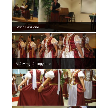
Rólunk
Kapcsolat
Strich Lászlóné
Akácvirág táncegyüttes