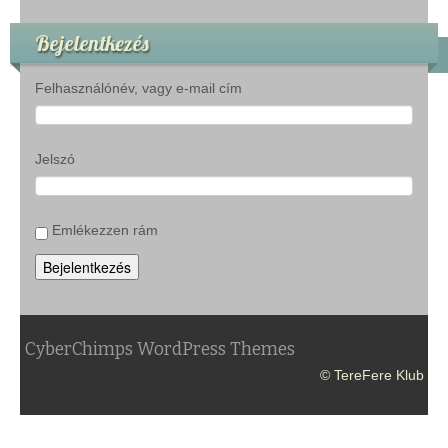
Bejelentkezés
Felhasználónév, vagy e-mail cím
Jelszó
Emlékezzen rám
Bejelentkezés
CyberChimps WordPress Themes
© TereFere Klub