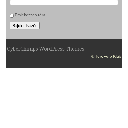
Emlékezzen rám
Bejelentkezés
CyberChimps WordPress Themes
© TereFere Klub