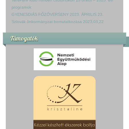
TereFere Klub minden csütörtökön 15 órától – 2025. évi
programok
GYENESDIÁS FŐZŐVERSENY 2023. ÁPRILIS 23.
Szlovák önkormányzat bemutatkozása 2023,03,22
Támogatók