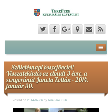
Program
Hozzászólások
Születésnapi összejövetel!
Visszatekintés az elmúlt 3 évre, a
Hírek
zongoránál Janota Zoltán – 2014.
január 30.
Képek
Posted on
2014-02-06
by
TereFere Klub
Videók