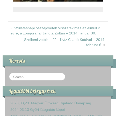
«
Születésnapi összejövetel! Visszatekintés az elmúlt 3
évre, a zongoránál Janota Zoltán – 2014. január 30.
„Szellemi vetélkedő” – Kvíz Csapó Katával – 2014.
február 6.
»
Keresés
Legutóbbi bejegyzések
2023,03,23. Magyar Örökség Díjátadó Ünnepség
2024,03,13 Győri látogatás képei