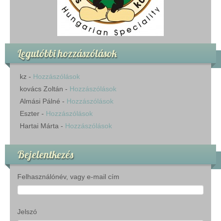
Legutóbbi hozzászólások
kz
-
Hozzászólások
kovács Zoltán
-
Hozzászólások
Almási Pálné
-
Hozzászólások
Eszter
-
Hozzászólások
Hartai Márta
-
Hozzászólások
Bejelentkezés
Felhasználónév, vagy e-mail cím
Jelszó