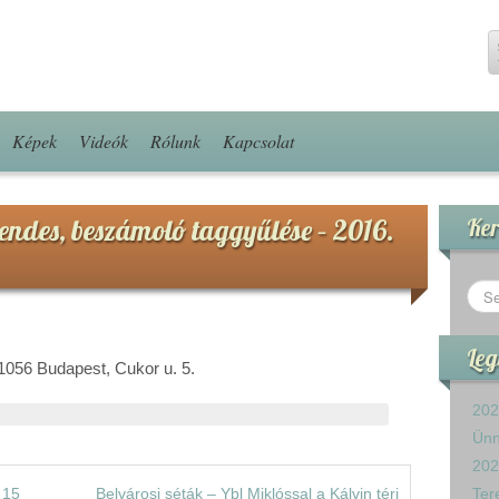
Képek
Videók
Rólunk
Kapcsolat
rendes, beszámoló taggyűlése – 2016.
Ker
Leg
 1056 Budapest, Cukor u. 5.
202
Ün
202
 15
Belvárosi séták – Ybl Miklóssal a Kálvin téri
Ter