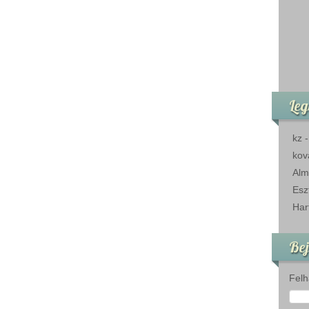
Leg
kz
kov
Alm
Esz
Har
Bej
Felh