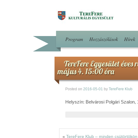
Program
Hozzászólások
Hírek
TereFere Egyesület éves 
május 4. 15:00 óra
Posted on
2016-05-01
by
TereFere Klub
Helyszín: Belvárosi Polgári Szalon,
«
TereFere Klub – minden csütörtökön