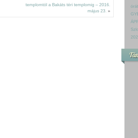
templomtól a Bakáts téri templomig – 2016.
órá
május 23.
»
GY
ÁPR
Szl
202
Tá