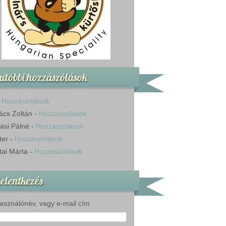
utóbbi hozzászólások
-
Hozzászólások
ács Zoltán
-
Hozzászólások
ási Pálné
-
Hozzászólások
ter
-
Hozzászólások
tai Márta
-
Hozzászólások
elentkezés
asználónév, vagy e-mail cím