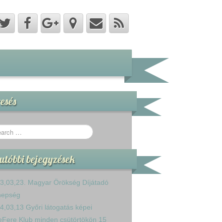
esés
utóbbi bejegyzések
3,03,23. Magyar Örökség Díjátadó
nepség
4,03,13 Győri látogatás képei
eFere Klub minden csütörtökön 15