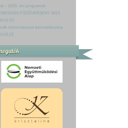
tól – 2025. évi programok
ENESDIÁS FŐZŐVERSENY 2023.
ILIS 23.
ovák önkormányzat bemutatkozása
3,03,22
mogatók