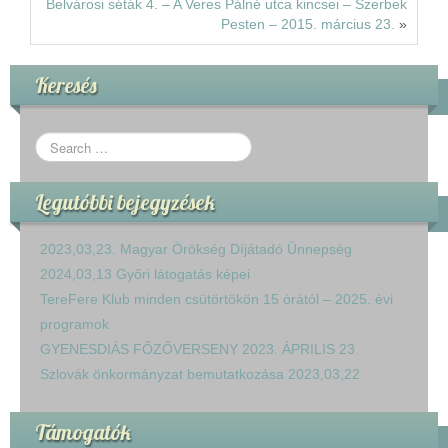
Belvárosi séták 4. – A Veres Pálné utca kincsei – Szerbek
Pesten – 2015. március 23.
»
Keresés
Legutóbbi bejegyzések
2023,03,23. Magyar Örökség Díjátadó Ünnepség
2024,03,13 Győri látogatás képei
TereFere Klub minden csütörtökön 15 órától – 2025. évi
programok
GYENESDIÁS FŐZŐVERSENY 2023. ÁPRILIS 23.
Szlovák önkormányzat bemutatkozása 2023,03,22
Támogatók