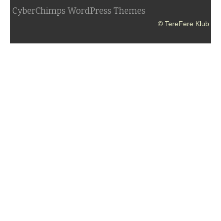
CyberChimps WordPress Themes
© TereFere Klub