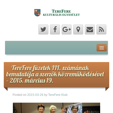
Program
Hozzászólások
TereFere füzetek III. számának
bemutatója a szerzők közreműködésével
Hírek
– 2015. március 19.
Képek
Posted on
2015-03-26
by
TereFere Klub
Videók