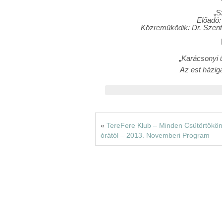
„S
Előadó:
Közreműködik: Dr. Szentg
„
Karácsonyi 
Az est házig
«
TereFere Klub – Minden Csütörtökö
órától – 2013. Novemberi Program