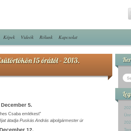
Képek
Videók
Rólunk
Kapcsolat
sütörtökön 15 órától – 2013.
Ker
Leg
Decem
ber
5
.
202
thes Csaba emlékest
”
Ün
íjat átadja Puskás András alpolgármester úr
202
Decem
ber
12
.
Ter