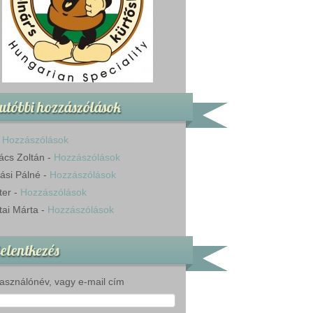
utóbbi hozzászólások
-
Hozzászólások
ács Zoltán
-
Hozzászólások
ási Pálné
-
Hozzászólások
ter
-
Hozzászólások
tai Márta
-
Hozzászólások
elentkezés
asználónév, vagy e-mail cím