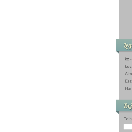
Leg
kz
kov
Alm
Esz
Har
Bej
Felh