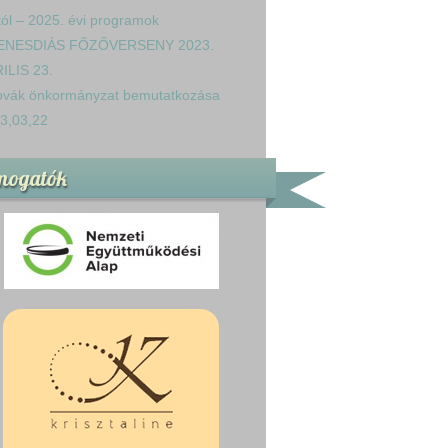
tól – 2025. évi programok
ENESDIÁS FŐZŐVERSENY 2023.
ILIS 23.
ovák önkormányzat bemutatkozása
3,03,22
mogatók