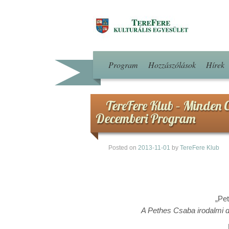
Program
Hozzászólások
Hírek
TereFere Klub – Minden C
Decemberi Program
Posted on
2013-11-01
by
TereFere Klub
„Pe
A Pethes Csaba irodalmi d