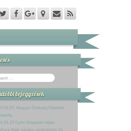
esés
utóbbi bejegyzések
3,03,23. Magyar Örökség Díjátadó
nepség
4,03,13 Győri látogatás képei
eFere Klub minden csütörtökön 15