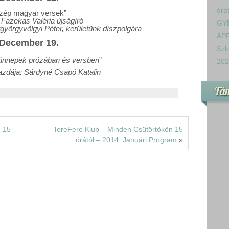
órá
zép magyar versek
”
 Fazekas Valéria újságíró
GY
yörgyvölgyi Péter, kerületünk díszpolgára
ÁPR
Decem
ber
1
9
.
Szl
ünnepek prózában és versben
”
202
azdája:
Sárdyné Csapó Katalin
Tá
n 15
TereFere Klub – Minden Csütörtökön 15
órától – 2014. Januári Program
»